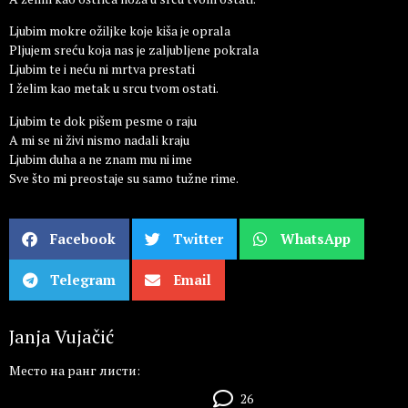
Ljubim mokre ožiljke koje kiša je oprala
Pljujem sreću koja nas je zaljubljene pokrala
Ljubim te i neću ni mrtva prestati
I želim kao metak u srcu tvom ostati.
Ljubim te dok pišem pesme o raju
A mi se ni živi nismo nadali kraju
Ljubim duha a ne znam mu ni ime
Sve što mi preostaje su samo tužne rime.
Facebook
Twitter
WhatsApp
Telegram
Email
Janja Vujačić
Место на ранг листи:
26