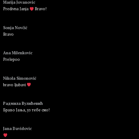
Marija Jovanovic
Predivna Janja
Bravo!
Пријавите се да бисте одговорили
Sonja Novčić
Bravo
Пријавите се да бисте одговорили
Ana Milenkovic
Prelepoo
Пријавите се да бисте одговорили
Nikola Simonović
bravo ljubavi
Пријавите се да бисте одговорили
Радмила Вулићевић
Браво Јања, уз тебе смо!
Пријавите се да бисте одговорили
Jana Davidovic