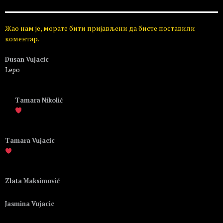
Жао нам је, морате бити пријављени да бисте поставили
коментар.
Dusan Vujacic
Lepo
Пријавите се да бисте одговорили
Tamara Nikolić
Пријавите се да бисте одговорили
Tamara Vujacic
Пријавите се да бисте одговорили
Zlata Maksimović
Пријавите се да бисте одговорили
Jasmina Vujacic
Пријавите се да бисте одговорили