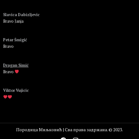
Пријавите се да бисте одговорили
Slavica Dabizljevic
Bravo Janja
Пријавите се да бисте одговорили
Petar Šmigić
Bravo
Пријавите се да бисте одговорили
Dragan Simić
Bravo
Пријавите се да бисте одговорили
Viktor Vujicic
Пријавите се да бисте одговорили
Породица Миљковић | Сва права задржана. © 2023.