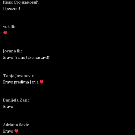
Иван Стојиљковић
Прелепо!
Пријавите се да бисте одговорили
vuk ilic
Пријавите се да бисте одговорили
Jovana Ilic
Bravo! Samo tako nastavi!!!
Пријавите се да бисте одговорили
Tanja Jovanovic
Bravo predivna Janja
Пријавите се да бисте одговорили
Danijela Zaric
Bravo
Пријавите се да бисте одговорили
Adriana Savic
Bravo