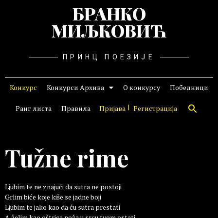
БРАНКО
МИЉКОВИЋ
ПРИНЦ ПОЕЗИЈЕ
Конкурс
Конкурси Архива
О конкурсу
Победници
Ранг листа
Правила
Пријава
Регистрација
Tužne rime
Ljubim te ne znajući da sutra ne postoji
Grlim biće koje kiše se jadne boji
Ljubim te jako kao da ću sutra prestati
A želim kao oštrica noža u srcu tvom ostati.