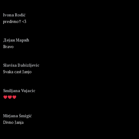
Пријавите се да бисте одговорили
Ivona Rodić
predivno!! <3
Пријавите се да бисте одговорили
Дејан Марић
Bravo
Пријавите се да бисте одговорили
Slavisa Dabizljevic
Svaka cast Janjo
Пријавите се да бисте одговорили
Smiljana Vujacic
Пријавите се да бисте одговорили
Mirjana Šmigić
Divno Janja
Пријавите се да бисте одговорили