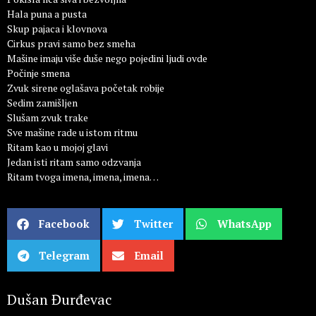
Hala puna a pusta
Skup pajaca i klovnova
Cirkus pravi samo bez smeha
Mašine imaju više duše nego pojedini ljudi ovde
Počinje smena
Zvuk sirene oglašava početak robije
Sedim zamišljen
Slušam zvuk trake
Sve mašine rade u istom ritmu
Ritam kao u mojoj glavi
Jedan isti ritam samo odzvanja
Ritam tvoga imena, imena, imena…
Facebook
Twitter
WhatsApp
Telegram
Email
Dušan Đurđevac