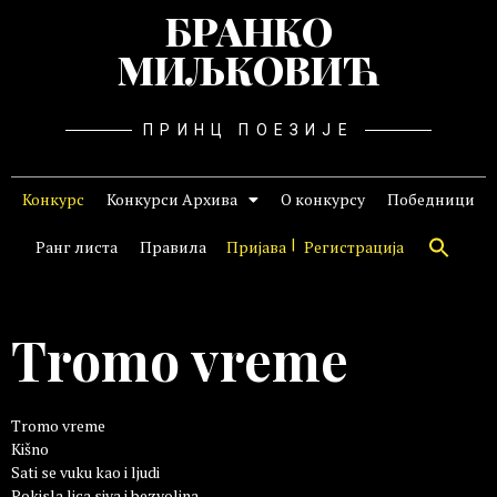
БРАНКО
МИЉКОВИЋ
ПРИНЦ ПОЕЗИЈЕ
Конкурс
Конкурси Архива
О конкурсу
Победници
Ранг листа
Правила
Пријава
Регистрација
Tromo vreme
Tromo vreme
Kišno
Sati se vuku kao i ljudi
Pokisla lica siva i bezvoljna