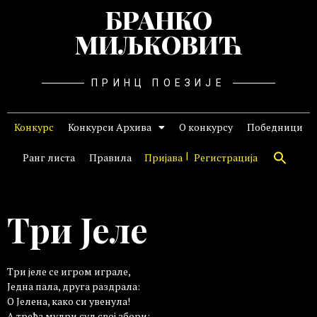
БРАНКО
МИЉКОВИЋ
ПРИНЦ ПОЕЗИЈЕ
Конкурс
Конкурси Архива
О конкурсу
Победници
Ранг листа
Правила
Пријава
Регистрација
Три Јеле
Три јеле се игром играле,
Једна пала, друга раздрала:
О Јелена, како си увенула!
А трећа мудри суд свој збори: