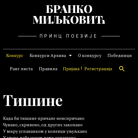
БРАНКО
МИЉКОВИЋ
ПРИНЦ ПОЕЗИЈЕ
Конкурс
Конкурси Архива
О конкурсу
Победници
Ранг листа
Правила
Пријава
Регистрација
Тишине
Када би тишине причале неиспричано
Чувано, скривено, од других закопано
У миру успаванком у колевци уљуљкано
У глуво доба сузом раме оквашено.