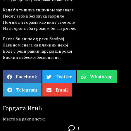
Када би тишине тишином запевале
Песму звона без звука заориле
Пољима и горама као виле узлетеле
Из ведрог неба громом би загрмеле.
Рекле би више од речи безброј
Лавином снега на планини некој
Воде у реци равничарској широкој
Висини небеској бесконачној.
Facebook
Twitter
WhatsApp
Telegram
Email
Гордана Илић
Место на ранг листи:
1