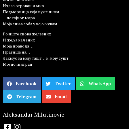
Излаз отрован и мио
Подморница која пуже дном…
…покојног мора
Моја сиња соба у којој чувам…
Ројиште снова железних
И жеља каљених
Моја правода …
Пратишина…
Лакмус за моју ташт… и моју сушт
Мој починград
Facebook
Twitter
WhatsApp
Telegram
Email
Aleksandar Milutinovic