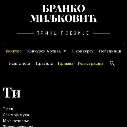
БРАНКО
МИЉКОВИЋ
ПРИНЦ ПОЕЗИЈЕ
Конкурс
Конкурси Архива
О конкурсу
Победници
Ранг листа
Правила
Пријава
Регистрација
Ти
Ти си …
Сва моја мука
Моје незнање
Жизан нежизна