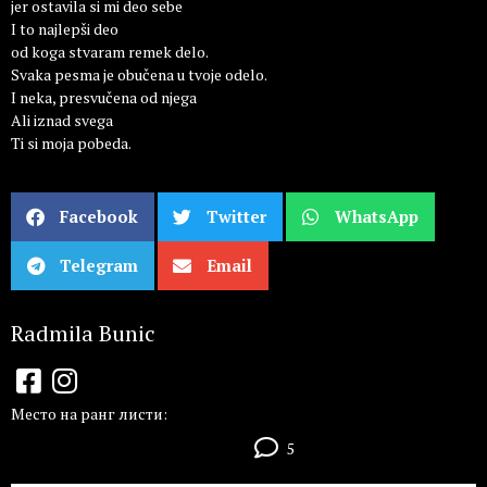
jer ostavila si mi deo sebe
I to najlepši deo
od koga stvaram remek delo.
Svaka pesma je obučena u tvoje odelo.
I neka, presvučena od njega
Ali iznad svega
Ti si moja pobeda.
Facebook
Twitter
WhatsApp
Telegram
Email
Radmila Bunic
Место на ранг листи:
5