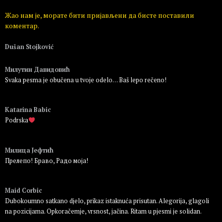
Жао нам је, морате бити пријављени да бисте поставили
коментар.
Dušan Stojković
Пријавите се да бисте одговорили
Милутин Давидовић
Svaka pesma je obučena u tvoje odelo… Baš lepo rečeno!
Пријавите се да бисте одговорили
Katarina Babic
Podrska
Пријавите се да бисте одговорили
Милица Јефтић
Прелепо! Браво, Радо моја!
Пријавите се да бисте одговорили
Maid Corbic
Dubokoumno satkano djelo, prikaz istaknuća prisutan. Alegorija, glagoli
na pozicijama. Opkoračemje, vrsnost, jačina. Ritam u pjesmi je solidan.