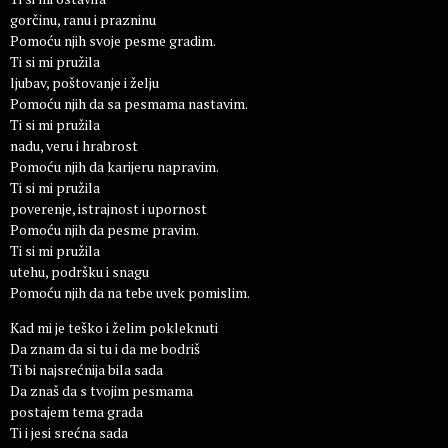
gorčinu, ranu i prazninu
Pomoću njih svoje pesme gradim.
Ti si mi pružila
ljubav, poštovanje i želju
Pomoću njih da sa pesmama nastavim.
Ti si mi pružila
nadu, veru i hrabrost
Pomoću njih da karijeru napravim.
Ti si mi pružila
poverenje, istrajnost i upornost
Pomoću njih da pesme pravim.
Ti si mi pružila
utehu, podršku i snagu
Pomoću njih da na tebe uvek pomislim.
Kad mi je teško i želim pokleknuti
Da znam da si tu i da me bodriš
Ti bi najsrećnija bila sada
Da znaš da s tvojim pesmama
postajem tema grada
Ti i jesi srećna sada