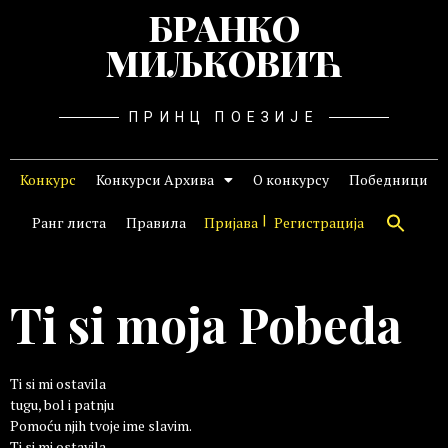
БРАНКО
МИЉКОВИЋ
ПРИНЦ ПОЕЗИЈЕ
Конкурс
Конкурси Архива
О конкурсу
Победници
Ранг листа
Правила
Пријава
Регистрација
Ti si moja Pobeda
Ti si mi ostavila
tugu, bol i patnju
Pomoću njih tvoje ime slavim.
Ti si mi ostavila