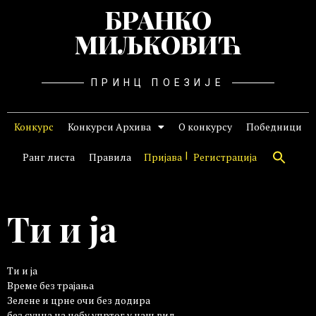
БРАНКО
МИЉКОВИЋ
ПРИНЦ ПОЕЗИЈЕ
Конкурс
Конкурси Архива
О конкурсу
Победници
Ранг листа
Правила
Пријава
Регистрација
Ти и ја
Ти и ја
Време без трајања
Зелене и црне очи без додира
без сунца на небу упртог у наш вид.