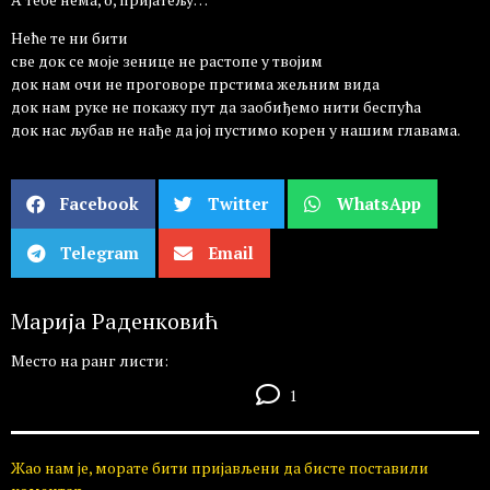
Неће те ни бити
све док се моје зенице не растопе у твојим
док нам очи не проговоре прстима жељним вида
док нам руке не покажу пут да заобиђемо нити беспућа
док нас љубав не нађе да јој пустимо корен у нашим главама.
Facebook
Twitter
WhatsApp
Telegram
Email
Maрија Раденковић
Место на ранг листи:
1
Жао нам је, морате бити пријављени да бисте поставили