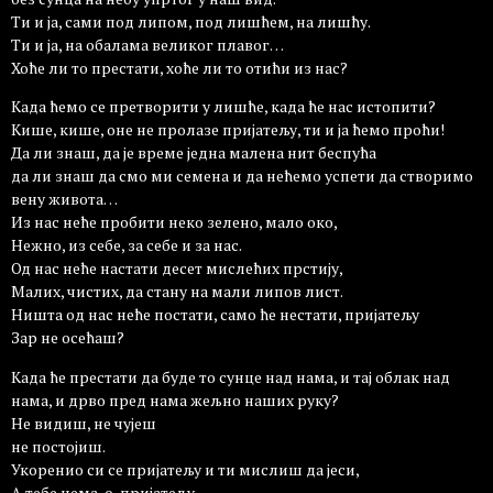
Ти и ја, сами под липом, под лишћем, на лишћу.
Ти и ја, на обалама великог плавог…
Хоће ли то престати, хоће ли то отићи из нас?
Када ћемо се претворити у лишће, када ће нас истопити?
Кише, кише, оне не пролазе пријатељу, ти и ја ћемо проћи!
Да ли знаш, да је време једна малена нит беспућа
да ли знаш да смо ми семена и да нећемо успети да створимо
вену живота…
Из нас неће пробити неко зелено, мало око,
Нежно, из себе, за себе и за нас.
Од нас неће настати десет мислећих прстију,
Малих, чистих, да стану на мали липов лист.
Ништа од нас неће постати, само ће нестати, пријатељу
Зар не осећаш?
Када ће престати да буде то сунце над нама, и тај облак над
нама, и дрво пред нама жељно наших руку?
Не видиш, не чујеш
не постојиш.
Укоренио си се пријатељу и ти мислиш да јеси,
А тебе нема, о, пријатељу…