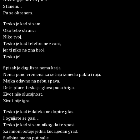
Stanem…
Pa se okrenem.
Tesko je kad si sam.
Oko tebe stranci.
Niko tvoj.
Tesko je kad telefon ne zvoni,
jer ti niko ne zna broj.
Tesko je!
Spisak je dug,lista nema kraja.
Nema puno vremena za setnju izmedju pakla i raja.
Majka odavno na nebu,spava.
Dete place,teska je glava puna briga.
Zivot nije slucajnost.
Zivot nije igra.
Tesko je kad izdaleka ne dopire glas.
I ognjiste se gasi…
Tesko je kad si sam,nikog da te spasi.
Za mnom ostaje jedna kuca,jedan grad.
Sudbina me na put salje.