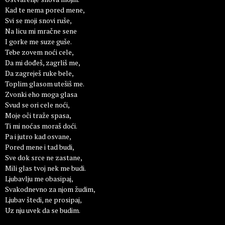
Kad te nema pored mene,
Svi se moji snovi ruše,
Na licu mi mračne sene
I gorke me suze guše.
Tebe zovem noći cele,
Da mi dođeš, zagrliš me,
Da zagreješ ruke bele,
Toplim glasom utešiš me.
Zvonki eho moga glasa
Svud se ori cele noći,
Moje oči traže spasa,
Ti mi noćas moraš doći.
Pa i jutro kad osvane,
Pored mene i tad budi,
Sve dok srce ne zastane,
Mili glas tvoj nek me budi.
Ljubavlju me obasipaj,
Svakodnevno za njom žudim,
Ljubav štedi, ne prosipaj,
Uz nju uvek da se budim.