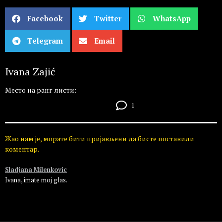
Facebook
Twitter
WhatsApp
Telegram
Email
Ivana Zajić
Место на ранг листи:
1
Жао нам је, морате бити пријављени да бисте поставили
коментар.
Sladjana Milenkovic
Ivana, imate moj glas.
Пријавите се да бисте одговорили