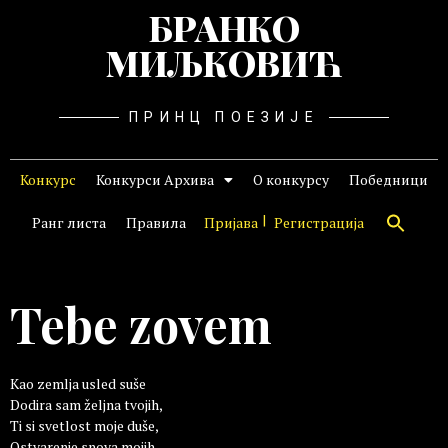
БРАНКО
МИЉКОВИЋ
ПРИНЦ ПОЕЗИЈЕ
Конкурс
Конкурси Архива
О конкурсу
Победници
Ранг листа
Правила
Пријава
Регистрација
Tebe zovem
Kao zemlja usled suše
Dodira sam željna tvojih,
Ti si svetlost moje duše,
Ostvarenje snova mojih.