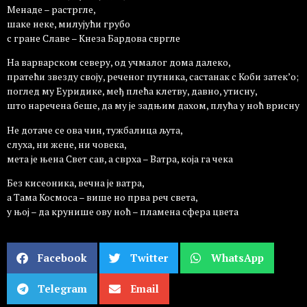
Менаде – растргле,
шаке неке, милујући грубо
с гране Славе – Кнеза Бардова свргле
На варварском северу, од учмалог дома далеко,
пратећи звезду своју, реченог путника, састанак с Коби затек’o;
поглед му Еуридике, међ плећа клетву, давно, утисну,
што наречена беше, да му је задњим дахом, плућа у ноћ врисну
Не дотаче се ова чин, тужбалица љута,
слуха, ни жене, ни човека,
мета је њена Свет сав, а сврха – Ватра, која га чека
Без кисеоника, вечна је ватра,
а Тама Космоса – више но прва реч света,
у њој – да крунише ову ноћ – пламена сфера цвета
Facebook
Twitter
WhatsApp
Telegram
Email