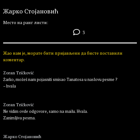
Жарко Стојановић
Место на ранг листи:
3
Жао нам је, морате бити пријављени да бисте поставили
коментар.
Zoran Tričković
Žarko, možeš nam pojasniti smisao Tanatosa u naslovu pesme ?
– hvala
Пријавите се да бисте одговорили
Zoran Tričković
Ne vidim ovde odgovore, samo na mailu. Hvala.
Zanimljiva pesma.
Пријавите се да бисте одговорили
Жарко Стојановић