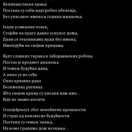
Величанствена здања
Постала су себи надгробно обележје,
Без уписаног имена и година живљења.
Један усамљени човек,
Стојећи на прагу давно уснулог дома,
Диви се тековинама људи без имена,
Именујући их својим прецима.
Култ славних тирана и заборављених робова
Постао је предмет дивљења
И темељ будућих дана,
А нико се не сећа
Оних крвавих рана
Безимених ратника
Што својом крвљу су писали нам име…
Које не знамо носити.
Озлојеђеност због непобитне прошлости
И страх од неизвесне будућности
Постали су темељ знања,
На коме градимо дом незнања…