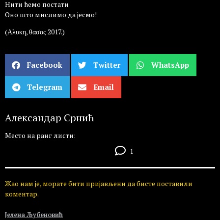
Нити ћемо постати
Оно што мислимо да јесмо!
(Αλυκη, θασος 2017.)
Facebook
Twitter
WhatsApp
Telegram
Email
Александар Срнић
Место на ранг листи:
1
Жао нам је, морате бити пријављени да бисте поставили
коментар.
Јелена Љубеновић