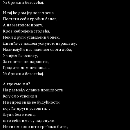
Уз брижни безосећај.
И тај ће дом једнога трена
Постати себи гробни белег,
А на његовом прагу,
Кроз небројена столећа,
Неки други усамљени човек,
Дивиће се нашем уснулом нараштају,
Називајући нас именом свога доба,
У чијем ће освиту,
За сопствени нараштај,
Градити дом незнања…
Уз брижни безосећај.
А где смо ми?
На размеђу славне прошлости
Коју смо усвојили
И непредвидиве будућности
коју ће други усвојити…
Људи без имена,
што себи име су наденули.
Нити смо оно што требамо бити,