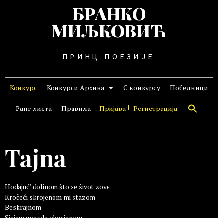
БРАНКО
МИЉКОВИЋ
ПРИНЦ ПОЕЗИЈЕ
Конкурс
Конкурси Архива
О конкурсу
Победници
Ранг листа
Правила
Пријава
Регистрација
Tajna
Hodajuć’ dolinom što se život zove
Kročeći skrojenom mi stazom
Beskrajnom
Sjajem zvezda obasjanom