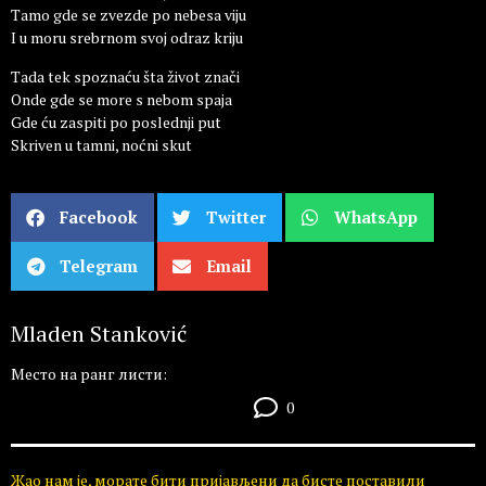
Tamo gde se zvezde po nebesa viju
I u moru srebrnom svoj odraz kriju
Tada tek spoznaću šta život znači
Onde gde se more s nebom spaja
Gde ću zaspiti po poslednji put
Skriven u tamni, noćni skut
Facebook
Twitter
WhatsApp
Telegram
Email
Mladen Stanković
Место на ранг листи:
0
Жао нам је, морате бити пријављени да бисте поставили