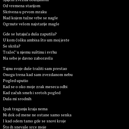
Od vremena starijom
Skrivena u prvom mraku
Nad kojem tužne vrbe se nagle
Ogrnute velom najstarije magle
Gde se lutajuća duša zaputila?
U kom ćošku ambisa što um moj jeste
Se skrila?
Tražeć’ u njemu suštinu i svrhu
Na sebe je davno zaboravila
Tajnu svoje duše tražiti sam prestao
Onoga trena kad sam zvezdanom nebu
Pogled uputio
Kad se o oko moje zrak meseca odbi
Kad začuh smeh i sretoh pogled
Duša mi srodnih
Ipak traganju kraja nema
Ni dok od mene ne ostane samo senka
I kad odem tamo gde se snovi kroje
Što ih snevaše srce moje