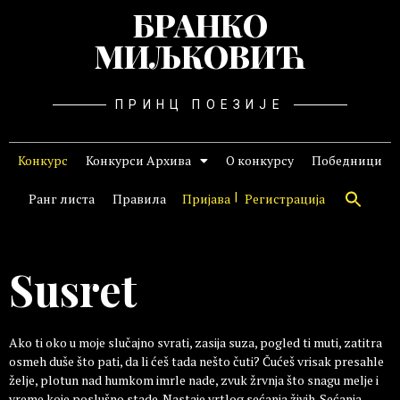
БРАНКО
МИЉКОВИЋ
ПРИНЦ ПОЕЗИЈЕ
Конкурс
Конкурси Архива
О конкурсу
Победници
Ранг листа
Правила
Пријава
Регистрација
Susret
Ako ti oko u moje slučajno svrati, zasija suza, pogled ti muti, zatitra
osmeh duše što pati, da li ćeš tada nešto čuti? Čućeš vrisak presahle
želje, plotun nad humkom imrle nade, zvuk žrvnja što snagu melje i
vreme koje poslušno stade. Nastaje vrtlog sećanja živih. Sećanja