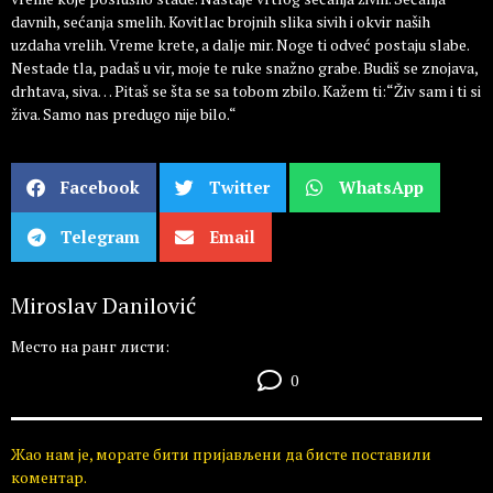
davnih, sećanja smelih. Kovitlac brojnih slika sivih i okvir naših
uzdaha vrelih. Vreme krete, a dalje mir. Noge ti odveć postaju slabe.
Nestade tla, padaš u vir, moje te ruke snažno grabe. Budiš se znojava,
drhtava, siva… Pitaš se šta se sa tobom zbilo. Kažem ti:“Živ sam i ti si
živa. Samo nas predugo nije bilo.“
Facebook
Twitter
WhatsApp
Telegram
Email
Miroslav Danilović
Место на ранг листи:
0
Жао нам је, морате бити пријављени да бисте поставили
коментар.