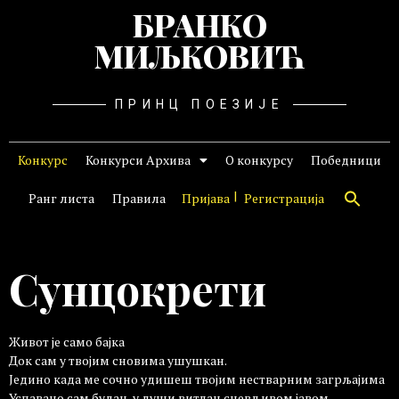
БРАНКО
МИЉКОВИЋ
ПРИНЦ ПОЕЗИЈЕ
Конкурс
Конкурси Архива
О конкурсу
Победници
Ранг листа
Правила
Пријава
Регистрација
Сунцокрети
Живот је само бајка
Док сам у твојим сновима ушушкан.
Једино када ме сочно удишеш твојим нестварним загрљајима
Успавано сам будан, у души витлан сневљивом јавом.