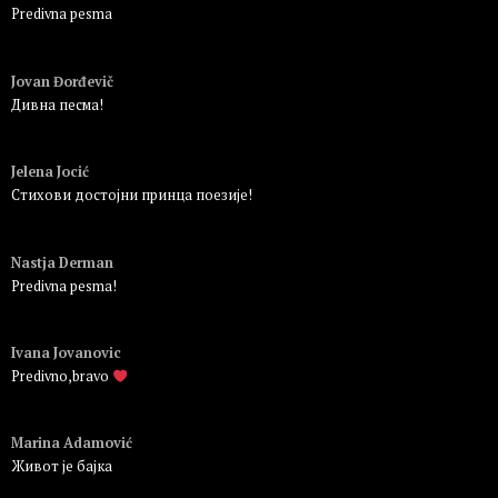
Predivna pesma
Пријавите се да бисте одговорили
Jovan Đorđevič
Дивна песма!
Пријавите се да бисте одговорили
Jelena Jocić
Стихови достојни принца поезије!
Пријавите се да бисте одговорили
Nastja Derman
Predivna pesma!
Пријавите се да бисте одговорили
Ivana Jovanovic
Predivno,bravo
Пријавите се да бисте одговорили
Marina Adamović
Живот је бајка