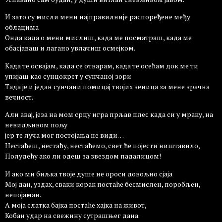
И зато су мисли мени најправилније распоређене међу
облацима
Oнда када о мени мислиш, када ме посматраш, када ме
обасјаваш и лагано увлачиш осмејком.
Када те освајам, када се отварам, када те осећам док ме ти
упијаш као сунцокрет у сунчаној зори
Тада је и један сунчани помицај твојих зеница за мене зрачна
вечност.
Али авај, језа на мом срцу игра прљав плес када си у мраку, на
невидљивом пољу
јер те луча мог постојања не види…
Нестаћеш, нестаћу, нестаћемо, свет ће појести ништавило,
Полудећу ако ли одеш за звездом падалицом!
И ако ми биљка твоје душе не ороси довољно сјаја
Мој дан, уздах, сваки корак постаће бесмислен, поробљен,
непојамaн.
А моја слатка бајка постаће хајка на живот,
Кобан удар на свежину сутрашњег дана.