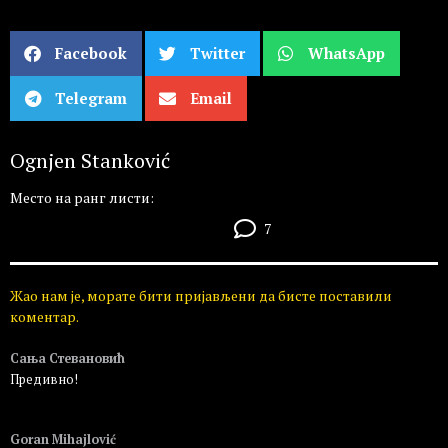
Facebook
Twitter
WhatsApp
Telegram
Email
Ognjen Stanković
Место на ранг листи:
7
Жао нам је, морате бити пријављени да бисте поставили
коментар.
Сања Стевановић
Предивно!
Пријавите се да бисте одговорили
Goran Mihajlović