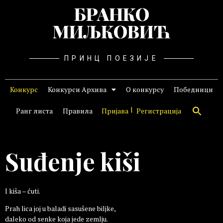
БРАНКО
МИЉКОВИЋ
ПРИНЦ ПОЕЗИЈЕ
Конкурс
Конкурси Архива
О конкурсу
Победници
Ранг листа
Правила
Пријава
Регистрација
Suđenje kiši
I kiša – ćuti.
Prah lica joj u baladi sasušene biljke,
daleko od senke koja jede zemlju.