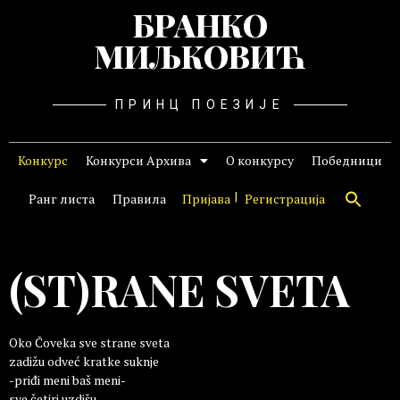
БРАНКО
МИЉКОВИЋ
ПРИНЦ ПОЕЗИЈЕ
Конкурс
Конкурси Архива
О конкурсу
Победници
Ранг листа
Правила
Пријава
Регистрација
(ST)RANE SVETA
Oko Čoveka sve strane sveta
zadižu odveć kratke suknje
-priđi meni baš meni-
sve četiri uzdišu.