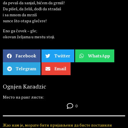
da pevaš da sanjaš, bićem da grmiš!
Da pišeš, da želiš, dođi da stradaš
i sa mnom da mrziš
sunce što otapa glečere!
Eno ga čovek – gle;
okovan željama u mestu stoji.
Facebook
Twitter
WhatsApp
Telegram
Email
Ognjen Karadzic
Место на ранг листи:
0
Жао нам је, морате бити пријављени да бисте поставили