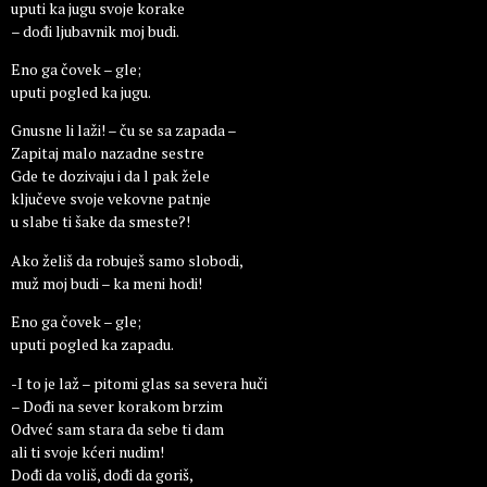
uputi ka jugu svoje korake
– dođi ljubavnik moj budi.
Eno ga čovek – gle;
uputi pogled ka jugu.
Gnusne li laži! – ču se sa zapada –
Zapitaj malo nazadne sestre
Gde te dozivaju i da l pak žele
ključeve svoje vekovne patnje
u slabe ti šake da smeste?!
Ako želiš da robuješ samo slobodi,
muž moj budi – ka meni hodi!
Eno ga čovek – gle;
uputi pogled ka zapadu.
-I to je laž – pitomi glas sa severa huči
– Dođi na sever korakom brzim
Odveć sam stara da sebe ti dam
ali ti svoje kćeri nudim!
Dođi da voliš, dođi da goriš,