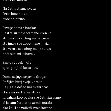
Na četiri strane sveta
četiri božanstva
nude se jeftino.
Prva je dama s istoka:
Sestre su moje od mene krenule
što znaju sve zbog mene znaju
što imaju sve zbog mene imaju
što veruju sve zbog mene veruju
dođi budi mi ljubavnik.
Eno ga čovek – gle
uputi pogled ka istoku.
Dama sa juga se javila druga:
Pažljivo biraj svoje korake.
Sa juga je došao naš svaki otac
i laže mi sestra sa istoka:
Iz saharskog peska sve četiri izrasmo
al ja sam čvrsto na zemlji ostala
ako želiš da zalivaš svoje korene