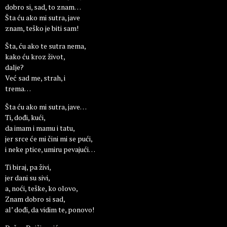
dobro si, sad, to znam…
Šta ću ako mi sutra, jave
znam, teško je biti sam!
Šta, ću ako te sutra nema,
kako ću kroz život,
dalje?
Već sad me, strah, i
trema…
Šta ću ako mi sutra, jave…
Ti, dođi, kući,
da imam i mamu i tatu,
jer srce će mi čini mi se pući,
i neke ptice, umiru pevajući…
Ti biraj, pa živi,
jer dani su sivi,
a, noći, teške, ko olovo,
Znam dobro si sad,
al’ dođi, da vidim te, ponovo!