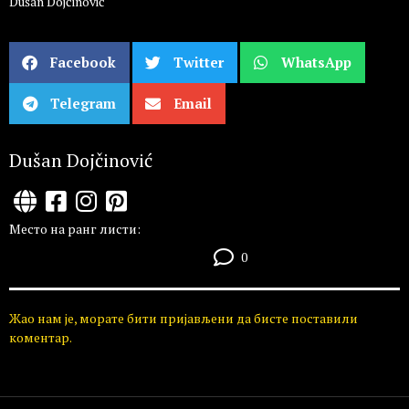
Dušan Dojčinović
Facebook
Twitter
WhatsApp
Telegram
Email
Dušan Dojčinović
Место на ранг листи:
0
Жао нам је, морате бити пријављени да бисте поставили
коментар.