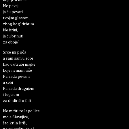
Ne pevaj,
ja ću pevati
tvojim glasom,
zbog kog’ drhtim
Ne brini,
ja ću brinuti
za oboje“
Srce mi priča
a sam sam u sobi
kao u utrubi majke
koje nemam više
Pa sada pevam
u sebi
Pa sada drugujem
i tugujem
za dodir što fali
Ne mršti to lepo lice
moja Slavujice,
što krila širiš,
pa mi maštu daješ,