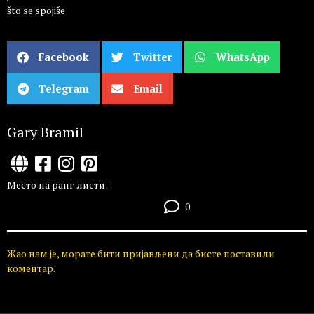
što se spojiše
Facebook
Twitter
WhatsApp
Telegram
Email
Gary Bramil
Место на ранг листи:
0
Жао нам је, морате бити пријављени да бисте поставили
коментар.