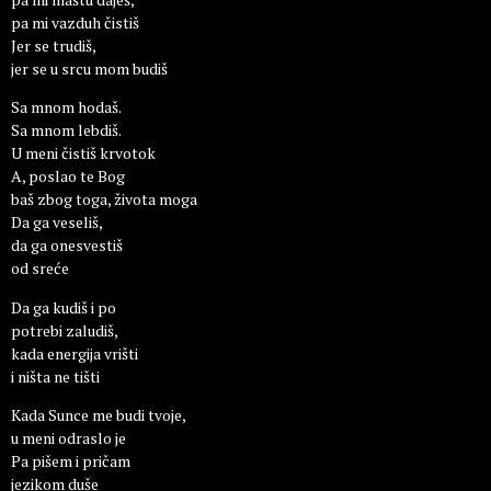
pa mi vazduh čistiš
Jer se trudiš,
jer se u srcu mom budiš
Sa mnom hodaš.
Sa mnom lebdiš.
U meni čistiš krvotok
A, poslao te Bog
baš zbog toga, života moga
Da ga veseliš,
da ga onesvestiš
od sreće
Da ga kudiš i po
potrebi zaludiš,
kada energija vrišti
i ništa ne tišti
Kada Sunce me budi tvoje,
u meni odraslo je
Pa pišem i pričam
jezikom duše