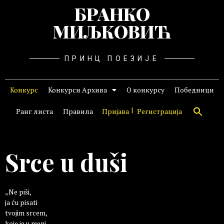
БРАНКО
МИЉКОВИЋ
ПРИНЦ ПОЕЗИЈЕ
Конкурс
Конкурси Архива
О конкурсу
Победници
Ранг листа
Правила
Пријава
Регистрација
Srce u duši
„Ne piši,
ja ću pisati
tvojim srcem,
koje je u meni