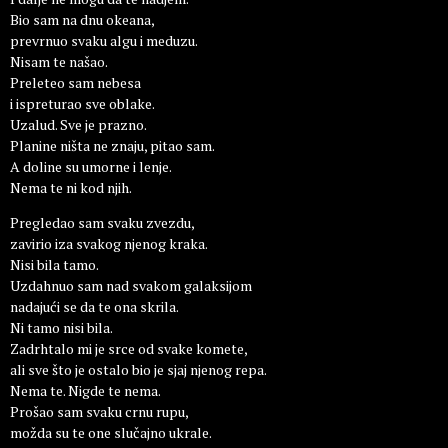
Bio sam na dnu okeana,
prevrnuo svaku algu i meduzu.
Nisam te našao.
Preleteo sam nebesa
i ispreturao sve oblake.
Uzalud. Sve je prazno.
Planine ništa ne znaju, pitao sam.
A doline su umorne i lenje.
Nema te ni kod njih.
Pregledao sam svaku zvezdu,
zavirio iza svakog njenog kraka.
Nisi bila tamo.
Uzdahnuo sam nad svakom galaksijom
nadajući se da te ona skrila.
Ni tamo nisi bila.
Zadrhtalo mi je srce od svake komete,
ali sve što je ostalo bio je sjaj njenog repa.
Nema te. Nigde te nema.
Prošao sam svaku crnu rupu,
možda su te one slučajno ukrale.