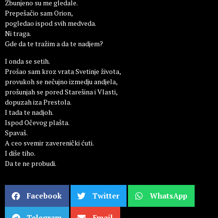
Zbunjeno su me gledale.
Prepešačio sam Orion,
pogledao ispod svih medveda.
Ni traga.
Gde da te tražim a da te nadjem?
I onda se setih.
Prošao sam kroz vrata Svetinje života,
provukoh se nečujno izmedju andjela,
prošunjah se pored Starešina i Vlasti,
dopuzah iza Prestola.
I tada te nadjoh.
Ispod Očevog plašta.
Spavaš.
A ceo svemir zaverenički ćuti.
I diše tiho.
Da te ne probudi.
Facebook
Twitter
WhatsApp
Telegram
Email