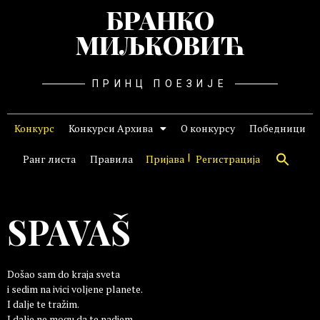
БРАНКО
МИЉКОВИЋ
ПРИНЦ ПОЕЗИЈЕ
Конкурс
Конкурси Архива
О конкурсу
Победници
Ранг листа
Правила
Пријава
Регистрација
SPAVAŠ
Došao sam do kraja sveta
i sedim na ivici voljene planete.
I dalje te tražim.
I dalje ne mogu da te nadjem.