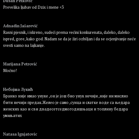
Dusan Petkovic
Prevelika ljubav od Dzix i mene <3
Пријавите се да бисте одговорили
Adnadin Jašarević
Rasni pjesnik, i iskreno, sudeći prema većini konkurenata, daleko, daleko
ispred, gore, kako god. Nadam se da je žiri ozbiljan i da se ocjenjivanje neće
svesti samo na lajkanje.
Пријавите се да бисте одговорили
Marijana Petrović
Moćno!
Пријавите се да бисте одговорили
Небојша Лукић
Бранко није имао унуке ,он је још био унук нечији ,није ни мислио
бити нечији предак.Желео је само ,сунца и слатке воде са њедара
женских као и сви двадесетседмогодишњаци и топлину бедара
умиљатих
Пријавите се да бисте одговорили
Natasa Ignjatovic