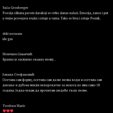
Пријавите се да бисте одговорили
Saša Grosberger
Poezija slikana perom darakoji se retko danas nalazi. Emocija, zanos i put
u visine provejava svuda i ostaje u vama. Tako se biva i ostaje Pesnik..
Пријавите се да бисте одговорили
drki neznam
ide gas
Пријавите се да бисте одговорили
Момчило Јањичић
Бранко је заслужио овакву песму…
Пријавите се да бисте одговорили
Јована Стефановић
Осетила сам форму, осетила сам да ме песма води и осетила сам
дисање и дубоке мисли невероватне за некога ко има само 18
година. Једва чекам да прочитам следеће твоје песме.
Пријавите се да бисте одговорили
Teodora Maric