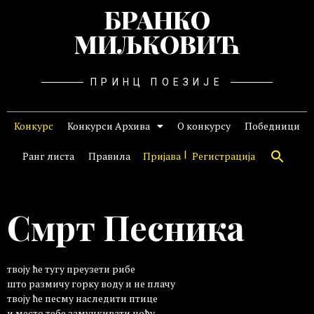
БРАНКО
МИЉКОВИЋ
ПРИНЦ ПОЕЗИЈЕ
Конкурс
Конкурси Архива
О конкурсу
Победници
Ранг листа
Правила
Пријава
Регистрација
Смрт Песника
твоју ће тугу преузети рибе
што размичу горку воду и не плачу
твоју ће песму наследити птице
и место тебе замуцкивати ноћу