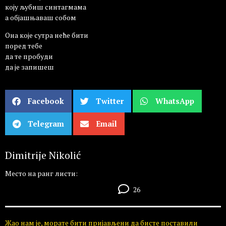
коју љубиш синтагмама
а објашњаваш собом
Она које сутра неће бити
поред тебе
да те пробуди
да је запишеш
Facebook
Twitter
WhatsApp
Telegram
Email
Dimitrije Nikolić
Место на ранг листи:
26
Жао нам је, морате бити пријављени да бисте поставили