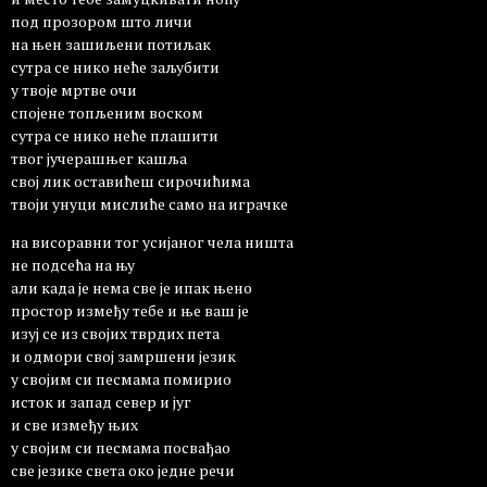
под прозором што личи
на њен зашиљени потиљак
сутра се нико неће заљубити
у твоје мртве очи
спојене топљеним воском
сутра се нико неће плашити
твог јучерашњег кашља
свој лик оставићеш сирочићима
твоји унуци мислиће само на играчке
на висоравни тог усијаног чела ништа
не подсећа на њу
али када је нема све је ипак њено
простор између тебе и ње ваш је
изуј се из својих тврдих пета
и одмори свој замршени језик
у својим си песмама помирио
исток и запад север и југ
и све између њих
у својим си песмама посвађао
све језике света око једне речи