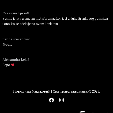
Пријавите се да бисте одговорили
Славиша Крстић
Pesma je sva u smelim metaforama, što i jest u duhu Brankovog pesništva ,
i ono što se očekuje na ovom konkursu
Пријавите се да бисте одговорили
perica stevanovic
Mocno.
Пријавите се да бисте одговорили
Aleksandra Lekić
Lepo
Пријавите се да бисте одговорили
Породица Миљковић | Сва права задржана. © 2023.