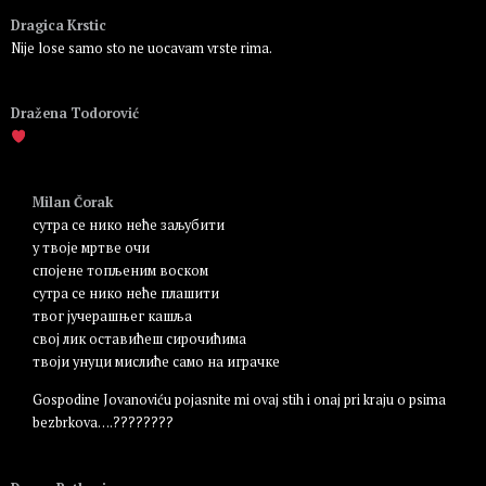
Dragica Krstic
Nije lose samo sto ne uocavam vrste rima.
Пријавите се да бисте одговорили
Dražena Todorović
Пријавите се да бисте одговорили
Milan Čorak
сутра се нико неће заљубити
у твоје мртве очи
спојене топљеним воском
сутра се нико неће плашити
твог јучерашњег кашља
свој лик оставићеш сирочићима
твоји унуци мислиће само на играчке
Gospodine Jovanoviću pojasnite mi ovaj stih i onaj pri kraju o psima
bezbrkova….????????
Пријавите се да бисте одговорили