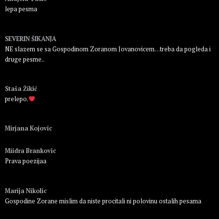
lepa pesma
Пријавите се да бисте одговорили
SEVERIN ŠIKANJA
NE slazem se sa Gospodinom Zoranom Jovanovicem…treba da pogleda i
druge pesme..
Пријавите се да бисте одговорили
Staša Žikić
prelepo.
Пријавите се да бисте одговорили
Mirjana Kojovic
Пријавите се да бисте одговорили
Miidra Brankovic
Prava poezijaa
Пријавите се да бисте одговорили
Marija Nikolic
Gospodine Zorane mislim da niste procitali ni polovinu ostalih pesama
Пријавите се да бисте одговорили