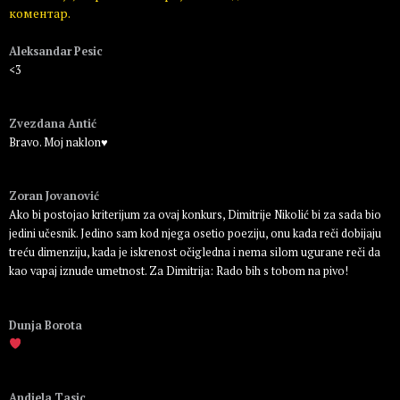
коментар.
Aleksandar Pesic
<3
Пријавите се да бисте одговорили
Zvezdana Antić
Bravo. Moj naklon♥️
Пријавите се да бисте одговорили
Zoran Jovanović
Ako bi postojao kriterijum za ovaj konkurs, Dimitrije Nikolić bi za sada bio
jedini učesnik. Jedino sam kod njega osetio poeziju, onu kada reči dobijaju
treću dimenziju, kada je iskrenost očigledna i nema silom ugurane reči da
kao vapaj iznude umetnost. Za Dimitrija: Rado bih s tobom na pivo!
Пријавите се да бисте одговорили
Dunja Borota
Пријавите се да бисте одговорили
Andjela Tasic