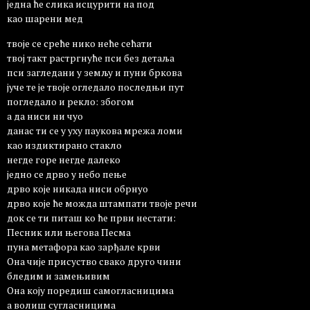
једна ће слика исцурити на под
као шарени мед
твоје се среће нико неће сећати
твој такт растргнуће пси без детаља
пси загледани у земљу и пуни бркова
јуче те је твоје огледало последњи пут
погледало и рекло: збогом
а да ниси ни чуо
данас ти се у уху паукова мрежа ломи
као издиктирано стакло
негде горе негде далеко
једно се дрво у небо пење
дрво које никада ниси обрнуо
дрво које ће можда штампати твоје речи
док се ти питаш ко ће први нестати:
Песник или његова Песма
пуна метафора као зарђале крви
Она чије присуство свако друго чини
бледим и замењивим
Она коју поредиш самогласницима
а волиш сугласницима