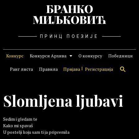
БРАНКО
МИЉКОВИЋ
ПРИНЦ ПОЕЗИЈЕ
Конкурс
Конкурси Архива
О конкурсу
Победници
Ранг листа
Правила
Пријава
Регистрација
Slomljena ljubavi
Sedim i gledam te
Kako mi spavaš
U postelji koju sam ti ja pripremila