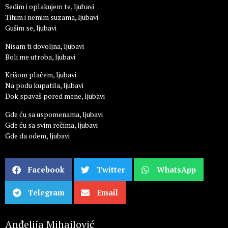
Sedim i oplakujem te, ljubavi
Tihim i nemim suzama, ljubavi
Gušim se, ljubavi
Nisam ti dovoljna, ljubavi
Boli me utroba, ljubavi
Krišom plačem, ljubavi
Na podu kupatila, ljubavi
Dok spavaš pored mene, ljubavi
Gde ću sa uspomenama, ljubavi
Gde ću sa svim rečima, ljubavi
Gde da odem, ljubavi
Facebook
Twitter
WhatsApp
Telegram
Email
Anđelija Mihailović