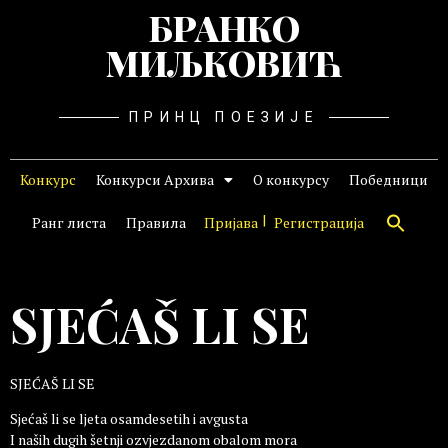
БРАНКО
МИЉКОВИЋ
ПРИНЦ ПОЕЗИЈЕ
Конкурс
Конкурси Архива
О конкурсу
Победници
Ранг листа
Правила
Пријава
Регистрација
SJEĆAŠ LI SE
SJEĆAŠ LI SE
Sjećaš li se ljeta osamdesetih i avgusta
I naših dugih šetnji ozvjezdanom obalom mora