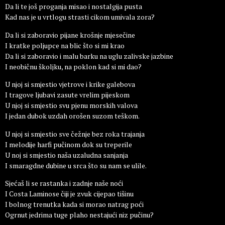
Da li te još proganja misao i nostalgija pusta
Kad nas je u vrtlogu strasti cikom umivala zora?
Da li si zaboravio pijane krošnje mjesečine
I kratke poljupce na blic što si mi krao
Da li si zaboravio i malu barku na uglu zalivske jazbine
I neobičnu školjku, na poklon kad si mi dao?
U njoj si smjestio vjetrove i krike galebova
I tragove ljubavi zasute vrelim pijeskom
U njoj si smjestio svu pjenu morskih valova
I jedan dubok uzdah orošen suzom teškom.
U njoj si smjestio sve čežnje bez roka trajanja
I melodije harfi pučinom dok su treperile
U noj si smjestio naša uzaludna sanjanja
I smaragdne dubine u srca što su nam se ulile.
Sjećaš li se rastanka i zadnje naše noći
I Costa Laminose čiji je zvuk cijepao tišinu
I bolnog trenutka kada si morao natrag poći
Ogrnut jedrima tuge plaho nestajući niz pučinu?