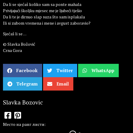
Da li se sjećaš koliko sam sa ponte mahala
Privijajući školjku mjesec me je ljubeći tješio
Da li te je dirnuo slap suza što sam isplakala
Ili si zubom vremena i mene i avgust zaboravio?
Sjećaš li se . . .
© Slavka Božović
Crna Gora
Facebook
Twitter
WhatsApp
Telegram
Email
Slavka Bozovic
Место на ранг листи: