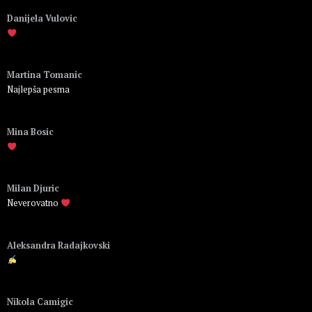
Danijela Vulovic
Пријавите се да бисте одговорили
Martina Tomanic
Najlepša pesma
Пријавите се да бисте одговорили
Mina Bosic
Пријавите се да бисте одговорили
Milan Djuric
Neverovatno
Пријавите се да бисте одговорили
Aleksandra Radajkovski
Пријавите се да бисте одговорили
Nikola Camigic