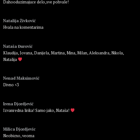
Dahooduzimajuce delo,sve pohvale!
Пријавите се да бисте одговорили
Natalija Živković
Hvala na komentarima
Пријавите се да бисте одговорили
Nataša Đurović
Klaudija, Jovana, Danijela, Martina, Mina, Milan, Aleksandra, Nikola,
Natalija
Пријавите се да бисте одговорили
Nenad Maksimović
Divno <3
Пријавите се да бисте одговорили
Irena Djordjević
Izvanredna lirika! Samo jako, Nataša!
Пријавите се да бисте одговорили
Milica Djordjevic
Neobicno, veoma