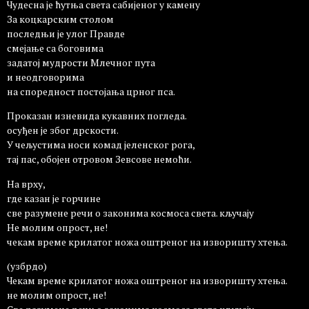
Чудесна је ћутња света сабијеног у камену
За коцкарским столом
последњи је улог Правде
смејање са боговима
задатој мудрости Млечног пута
и неодговорима
на споредност постојања црног пса.
Проказан изневида кукавних погледа.
осуђен је због дрскости.
У чељустима носи комад јеленског рога,
тај пас, обојен отровом Зевсове немоћи.
На врху,
где казан је горчине
све разумене речи о законима космоса света. кључају
Не молим опрост, не!
чекам време крилатог ножа oштреног на изворишту хтења.
(узбрдо)
Чекам време крилатог ножа оштреног на изворишту хтења.
не молим опрост, не!