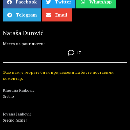
Facebook
Twitter
WhatsApp
Telegram
Email
Nataša Đurović
Место на ранг листи:
17
Жао нам је, морате бити пријављени да бисте поставили
коментар.
Klaudija Rajkovic
Sretno
Пријавите се да бисте одговорили
Jovana Janković
Srećno, Sizife!
Пријавите се да бисте одговорили