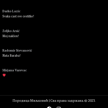
Пријавите се да бисте одговорили
Darko Lazic
Svaka cast sve cestitke!
Пријавите се да бисте одговорили
Željko Arsić
Moj naklon!
Пријавите се да бисте одговорили
Radomir Stevanović
Nata Baraba!
Пријавите се да бисте одговорили
Mirjana Varevac
Пријавите се да бисте одговорили
Породица Миљковић | Сва права задржана. © 2023.