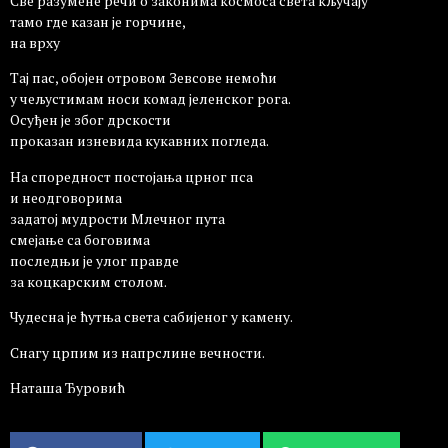
Све разумене речи о законима космоса света кључају
тамо где казан је горчине,
на врху
Тај пас, обојен отровом Зевсове немоћи
у чељустимам носи комад јеленског рога.
Осуђен је због дрскости
проказан изневида кукавних погледа.
На споредност постојања црног пса
и неодговорима
задатој мудрости Млечног пута
смејање са боговима
последњи је улог правде
за коцкарским столом.
Чудесна је ћутња света сабијеног у камену.
Снагу црпим из напрслине вечности.
Наташа Ђуровић