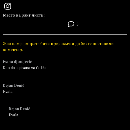
Место на ранг листи:
5
Жао нам је, морате бити пријављени да бисте поставили
коментар.
ivana djordjević
Kao da je pisana za Čolića
Пријавите се да бисте одговорили
Dejan Denić
Hvala
Пријавите се да бисте одговорили
Dejan Denić
Hvala
Пријавите се да бисте одговорили