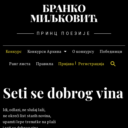
БРАНКО
МИЉКОВИЋ
ПРИНЦ ПОЕЗИЈЕ
Конкурс
Конкурси Архива
О конкурсу
Победници
Ранг листа
Правила
Пријава
Регистрација
Seti se dobrog vina
Idi, odlazi, ne slušaj laži,
ne okreći list starih novina,
upamti lepe trenutke na plaži
i seti se dobrog vina.