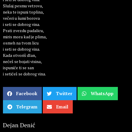
Slušaj pesmu vetrova,
neka te ispuni toplina,
večeri u šumi borova
i seti se dobrog vina.
Prati zvezdu padalicu,
miris mora kad je plima,
osmeh na tvom licu
i seti se dobrog vina.
Kada otvoriš dlan,
nećeš se bojati visina,
ispuniće ti se san
i setićeš se dobrog vina.
Facebook
Twitter
WhatsApp
Telegram
Email
Dejan Denić