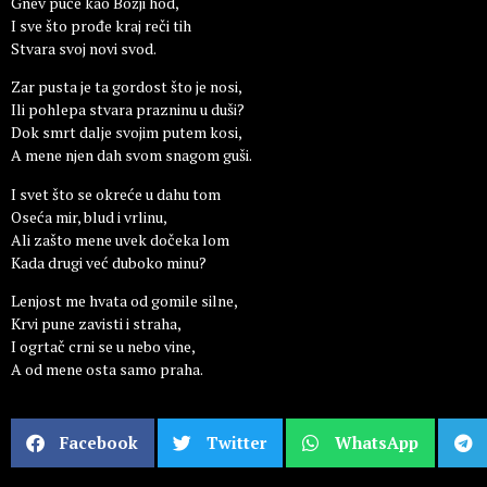
Gnev puče kao Božji hod,
I sve što prođe kraj reči tih
Stvara svoj novi svod.
Zar pusta je ta gordost što je nosi,
Ili pohlepa stvara prazninu u duši?
Dok smrt dalje svojim putem kosi,
A mene njen dah svom snagom guši.
I svet što se okreće u dahu tom
Oseća mir, blud i vrlinu,
Ali zašto mene uvek dočeka lom
Kada drugi već duboko minu?
Lenjost me hvata od gomile silne,
Krvi pune zavisti i straha,
I ogrtač crni se u nebo vine,
A od mene osta samo praha.
Facebook
Twitter
WhatsApp