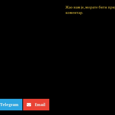
Жао нам је, морате бити пр
коментар.
Telegram
Email