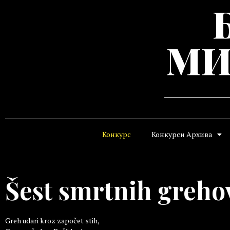
МИ
Конкурс
Конкурси Архива
Šest smrtnih greho
Greh udari kroz započet stih,