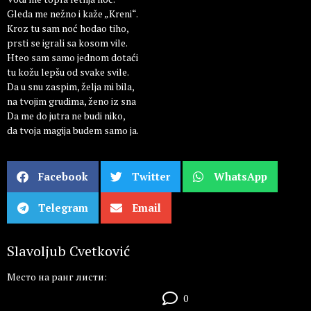
Gleda me nežno i kaže „Kreni“.
Kroz tu sam noć hodao tiho,
prsti se igrali sa kosom vile.
Hteo sam samo jednom dotaći
tu kožu lepšu od svake svile.
Da u snu zaspim, želja mi bila,
na tvojim grudima, ženo iz sna
Da me do jutra ne budi niko,
da tvoja magija budem samo ja.
Facebook
Twitter
WhatsApp
Telegram
Email
Slavoljub Cvetković
Место на ранг листи:
0