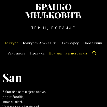
БРАНКО
МИЉКОВИЋ
ПРИНЦ ПОЕЗИЈЕ
Конкурс
Конкурси Архива
О конкурсу
Победници
Ранг листа
Правила
Пријава
Регистрација
San
Zakoračio sam u njene snove,
poput čarolije,
snovi su njeni.
Vodi me topla letnja noć.