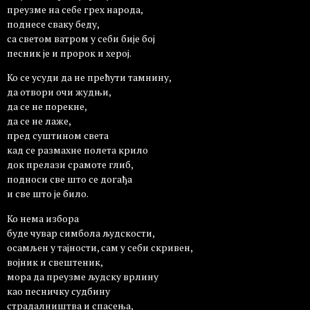
преузме на себе грех народа,
поднесе сваку беду,
са светом ватром у себи бије бој
песник је и пророк и херој.
Ко се усуди да не прећути тамнину,
да отвори очи жудњи,
да се не порекне,
да се не лаже,
пред суштином света
кад се размахне полета крило
док прелази срамоте глиб,
подноси све што се догађа
и све што је било.
Ко нема избора
буде чувар симбола људскости,
осамљен у тајности, сам у себи скривен,
војник и свештеник,
мора да преузме људску врлину
као песничку судбину
страдалништва и спасења,