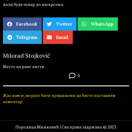
да јој буде чувар до васкрсења.
Facebook
Twitter
WhatsApp
Telegram
Email
Milorad Stojković
Место на ранг листи:
0
Жао нам је, морате бити пријављени да бисте поставили
коментар.
Породица Миљковић | Сва права задржана. © 2023.