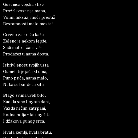
Gusenica vojska stiže
Prožrljivost nije mana,
Volim luksuz, moć i prestiž
Besramnosti malo mesta!
Crveno za sreću kažu
Zeleno je nekom lepše,
Sadi malo – žanji više
Prodaćeš ti nama dosta.
Iskrivljenost tvojih usta
Osmeh ti je jača strana,
Puno priča, nama malo,
Neka su bar deca sita.
Blago svima uvek bilo,
Kao da smo bogom dani,
Vazda nečim zatrpani,
Rodna polja zlatnog žita
I džakova punog srca.
Hvala zemlji, hvala bratu,