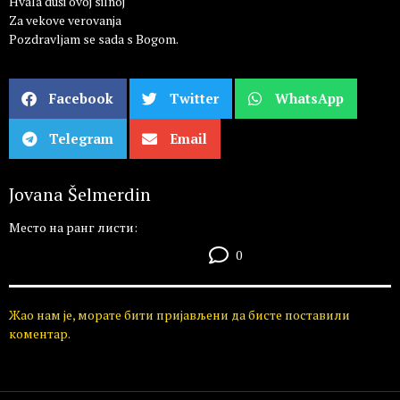
Hvala duši ovoj silnoj
Za vekove verovanja
Pozdravljam se sada s Bogom.
Facebook
Twitter
WhatsApp
Telegram
Email
Jovana Šelmerdin
Место на ранг листи:
0
Жао нам је, морате бити пријављени да бисте поставили
коментар.