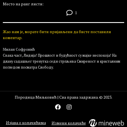
Место на ранг листи:
1
Жао нам је, морате бити пријављени да бисте поставили
коментар.
Милан Софронић
Свака част, Лидија! Прошлост и будућност су мајке неспокоја! На
длану садашњег тренутка седи стрпљива Смиреност и кристалним
погледом посматра Слободу.
Пријавите се да бисте одговорили
Породица Миљковић | Сва права задржана. © 2023.
Изјава о колачићима
Измени колачиће