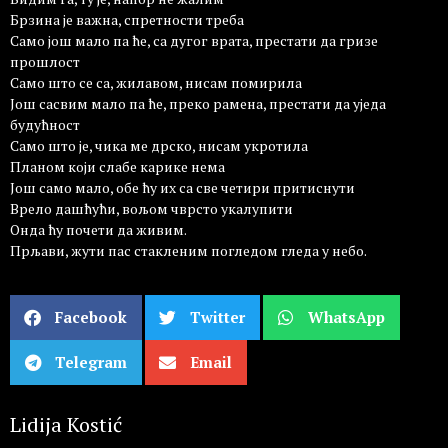
Брзина је важна, спретности треба
Само још мало па ће, са дугог врата, престати да гризе
прошлост
Само што се са, жилавом, нисам помирила
Још сасвим мало па ће, преко рамена, престати да уједа
будућност
Само што је, чика ме дрско, нисам укротила
Планом који слабе карике нема
Још само мало, обе ћу их са све четири притиснути
Врело дашћући, вољом чврсто укалупити
Онда ћу почети да живим.
Прљави, жути пас стакленим погледом гледа у небо.
Facebook
Twitter
WhatsApp
Telegram
Email
Lidija Kostić