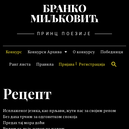
БРАНКО
МИЉКОВИЋ
ПРИНЦ ПОЕЗИЈЕ
Конкурс
Конкурси Архива
О конкурсу
Победници
Ранг листа
Правила
Пријава
Регистрација
Рецепт
Исплаженог језика, као прљави, жути пас за својим репом
Без даха трчим за одгонетком спокоја
Предах тај мора доћи
Видим га, ту је, напор не жалим