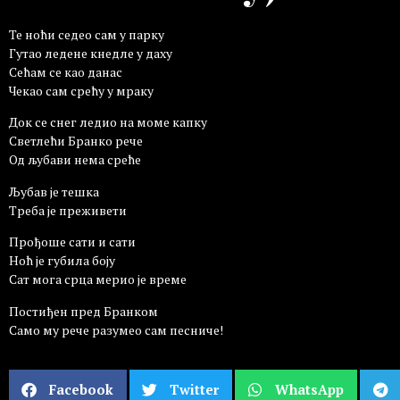
Те ноћи седео сам у парку
Гутао ледене кнедле у даху
Сећам се као данас
Чекао сам срећу у мраку
Док се снег ледио на моме капку
Светлећи Бранко рече
Од љубави нема среће
Љубав је тешка
Треба је преживети
Прођоше сати и сати
Ноћ је губила боју
Сат мога срца мерио је време
Постиђен пред Бранком
Само му рече разумео сам песниче!
Facebook
Twitter
WhatsApp