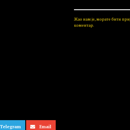
Жао нам је, морате бити пр
коментар.
Telegram
Email