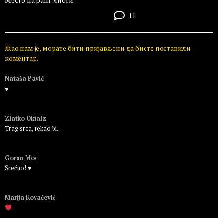
Место на ранг листи:
11
Жао нам је, морате бити пријављени да бисте поставили
коментар.
Nataša Pavić
♥️
Пријавите се да бисте одговорили
Zlatko Oktalz
Trag srca, rekao bi..
Пријавите се да бисте одговорили
Goran Moc
Srećno! ♥️
Пријавите се да бисте одговорили
Marija Kovačević