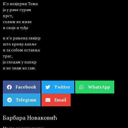
К’о невјерни Тома
ја у ране гурам
прст,
солим их живе
и своје и туђе
и к’о рањена звијер
што крвљу капље
и за собом оставља
траг,
ја гледам у папир
и не знам ко сам.
Facebook
Twitter
WhatsApp
Telegram
Email
Барбара Новаковић