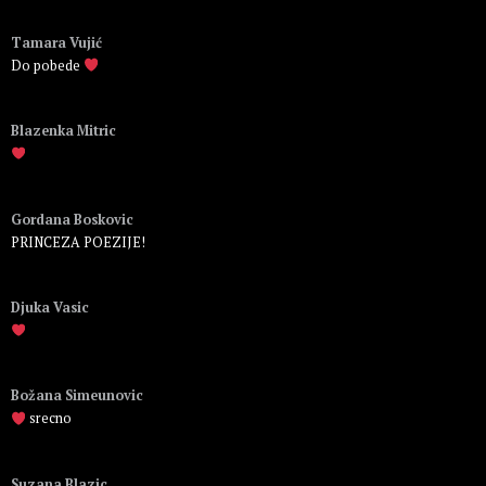
Пријавите се да бисте одговорили
Tamara Vujić
Do pobede
Пријавите се да бисте одговорили
Blazenka Mitric
Пријавите се да бисте одговорили
Gordana Boskovic
PRINCEZA POEZIJE!
Пријавите се да бисте одговорили
Djuka Vasic
Пријавите се да бисте одговорили
Božana Simeunovic
srecno
Пријавите се да бисте одговорили
Suzana Blazic