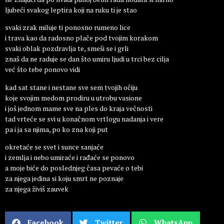
ljubeći svakog leptira koji na ruku ti je stao
svaki zrak miluje ti ponosno rumeno lice
i trava kao da radosno plače pod tvojim korakom
svaki oblak pozdravlja te, smeši se i grli
znaš da ne raduje se dan što umiru ljudi u trci bez cilja
već što tebe ponovo vidi
kad sat stane i nestane sve sem tvojih očiju
koje svojim medom prodiru u utrobu vasione
i još jednom mame sve na ples do kraja večnosti
tad vrteće se svi u konačnom vrtlogu nadanja i vere
pa i ja sa njima, po ko zna koji put
okretaće se svet i sunce sanjaće
i zemlja i nebo umiraće i rađaće se ponovo
a moje biće do poslednjeg časa pevaće o tebi
za njega jedina si koju smrt ne poznaje
za njega živiš zauvek
Facebook
Twitter
WhatsApp