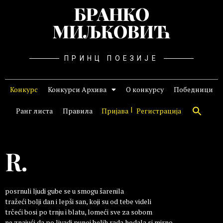
БРАНКО
МИЉКОВИЋ
ПРИНЦ ПОЕЗИЈЕ
Конкурс
Конкурси Архива
О конкурсу
Победници
Ранг листа
Правила
Пријава
Регистрација
R.
posrnuli ljudi gube se u smogu šarenila
tražeći bolji dan i lepši san, koji su od tebe videli
trčeći bosi po trnju i blatu, lomeći sve za sobom
ne znajući da po livadi punoj belih rada hodala si mirno