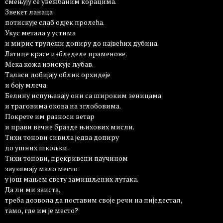
смењују се увежбаним корацима.
Звекет ланаца
потискује слаб одјек пролећа.
Укус метала у устима
и мирис трулежи допиру до највећих дубина.
Латице красе избледеле праменове.
Мека кожа изискује љубав.
Таласи добијају облик орхидеје
и боју млеча.
Белину испуњавају они са широким зеницама
и траговима окова на зглобовима.
Покрете им разноси ветар
и прави вечне бразде њихових мисли.
Тихи тонови сивила једва допиру
до ушних шкољки.
Тихи тонови, прекривени паучином
заузимају мало место
у још мањем свету замишљених лутака.
Да ли ми заиста,
треба дозвола да поставим своје речи на пиједестал,
тамо, где им је место?