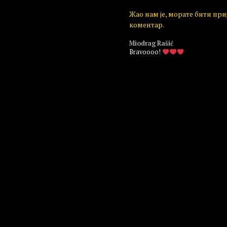
Жао нам је, морате бити пр
коментар.
Miodrag Rašić
Bravoooo!
Пријавите се да бисте одговорили