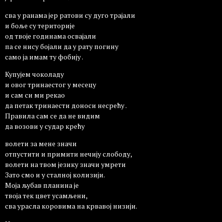
сва у ранама јер ратови су дуго трајали
и боље су територије
од твоје годинама освајали
па се нису бојали да у рату погину
само ја имам ту фобију .
Купујем чоколаду
и овог тринаестог у месецу
и сам си ми рекао
да петак тринаести доноси несрећу .
Правила сам се да не видим
да возови у судар крећу
волети за мене значи
отпустити и примити нечију слободу,
волети на твом језику значи умрети
Зато смо и у сталној колизији.
Моја љубав планина је
твоја тек цвет усамљени,
сва урасла коровима на крвавој низији.