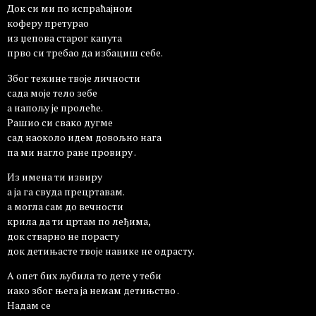
Док си ми по испраћајном
коферу претурао
из џепова старог капута
прво си требао да избациш себе.
Због тежине твоје личности
сада моје тело зебе
а напољу је пролеће.
Рашио си свако дугме
сад наоколо идем довољно нага
па ми нагло ране провиру .
Из имена ти извиру
а ја га свуда прецртавам.
а могла сам до вечности
крила да ти цртам по леђима,
док стварно не порасту
док детињасте твоје навике не одрасту.
А опет бих љубила то дете у теби
иако због њега ја немам детињство .
Надам се