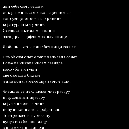
али себе сама тешим
док размишљам како да решим се
тог суморног осећаја кривице
који гураш ми у лице.
Остављаш ме ал ме волиш
зато другој дајеш моје наушнице.
Любовь — что огонь: без пищи гаснет
Синоћ сам опет о теби написала сонет .
Боље да никада нисам сазнала
како убија и гуши
све оно што била је
једина блага мелодија за моје уши.
Читам опет неку квази литературу
и правим минијатуру
коју ти ни ове године
нећу поклонити за рођендан.
Тог тринаестог у месецу
купујем себи чоколаду
јер сам те преживела