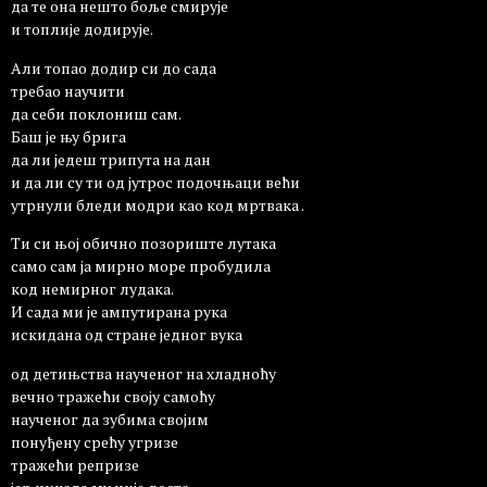
да те она нешто боље смирује
и топлије додирује.
Али топао додир си до сада
требао научити
да себи поклониш сам.
Баш је њу брига
да ли једеш трипута на дан
и да ли су ти од јутрос подочњаци већи
утрнули бледи модри као код мртвака .
Ти си њој обично позориште лутака
само сам ја мирно море пробудила
код немирног лудака.
И сада ми је ампутирана рука
искидана од стране једног вука
од детињства наученог на хладноћу
вечно тражећи своју самоћу
наученог да зубима својим
понуђену срећу угризе
тражећи репризе