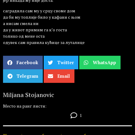
јер никада му није доста.
саградила сам му у срцу своме дом
да би му топлије било у кафани с њом
а нисам смела ни
да у живот примим га к’о госта
толико од мене оста
одувек сам правила кућице за луталице
Facebook
Twitter
WhatsApp
Telegram
Email
Miljana Stojanovic
Место на ранг листи:
1