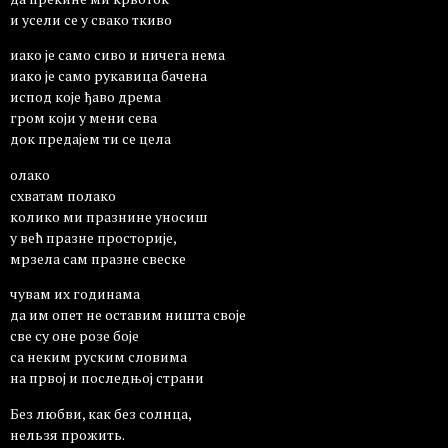
и усели се у свако ткиво
иако је само сиво и ничега нема
иако је само рукавица бачена
испод које ђаво дрема
гром који у мени сева
док предајем ти се цела
олако
схватам полако
колико ми празнине уносиш
у већ празне просторије,
мрзела сам празне свеске
чувам их годинама
да им опет не оставим ништа своје
све су оне розе боје
са неким руским словима
на првој и последњој страни
Без любви, как без солнца,
нельзя прожить.