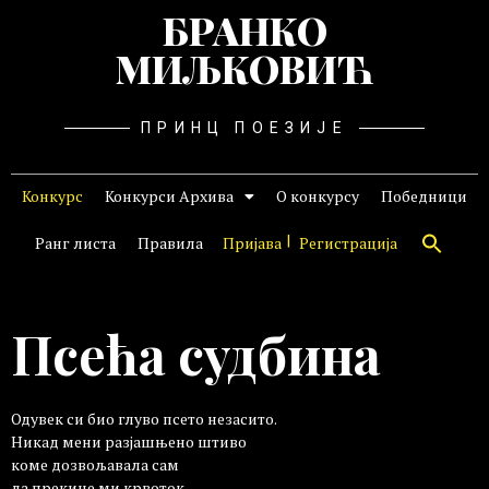
БРАНКО
МИЉКОВИЋ
ПРИНЦ ПОЕЗИЈЕ
Конкурс
Конкурси Архива
О конкурсу
Победници
Ранг листа
Правила
Пријава
Регистрација
Псећа судбина
Одувек си био глуво псето незасито.
Никад мени разјашњено штиво
коме дозвољавала сам
да прекине ми крвоток