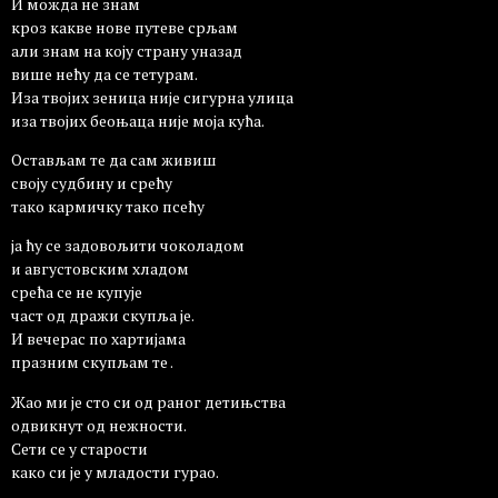
И можда не знам
кроз какве нове путеве срљам
али знам на коју страну уназад
више нећу да се тетурам.
Иза твојих зеница није сигурна улица
иза твојих беоњаца није моја кућа.
Остављам те да сам живиш
своју судбину и срећу
тако кармичку тако псећу
ја ћу се задовољити чоколадом
и августовским хладом
срећа се не купује
част од дражи скупља је.
И вечерас по хартијама
празним скупљам те .
Жао ми је сто си од раног детињства
одвикнут од нежности.
Сети се у старости
како си је у младости гурао.