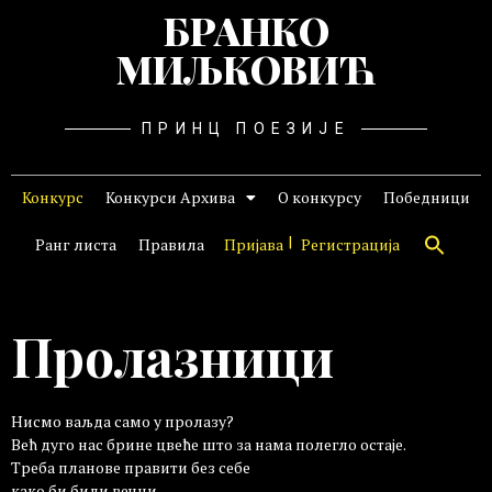
БРАНКО
МИЉКОВИЋ
ПРИНЦ ПОЕЗИЈЕ
Конкурс
Конкурси Архива
О конкурсу
Победници
Ранг листа
Правила
Пријава
Регистрација
Пролазници
Нисмо ваљда само у пролазу?
Већ дуго нас брине цвеће што за нама полегло остаје.
Треба планове правити без себе
како би били вечни.