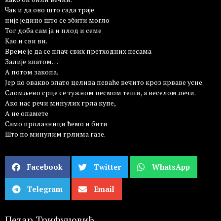
Чак и да ово што сада траје
није једино што се збити могло
Тог доба сам ја и плод и семе
Као и сви ви.
Време је да се плач свих претходних песама
Залије златом…
А потом закопа.
Јер ко овакво злато целива певаће вечито кроз крваве усне.
Сломљено срце се тужном песмом теши, а веселом лечи.
Ако нас речи минулих грла купе,
А не опамете
Само пролазници ћемо и бити
Што по минулим грлима газе.
Facebook
Twitter
WhatsApp
Telegram
Email
Петар Трифуновић