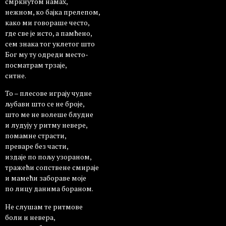
смркнутом намах,
нежном, ко бајка прелепом,
како ми говораше често,
где све је исто, а памћено,
сем знака тог уклетог што
Бог му ту одреди место-
посматрам трзаје,
ситне.
То – плесове играју чудне
љубави што се не броје,
што ме не волеше блудне
и лудују у ритму невере,
помамне страсти,
преваре без части,
издаје по пољу узораном,
тражећи сопствене смираје
и мамећи забораве моје
по лицу данима бораном.
Не слушам те ритмове
боли и невера,