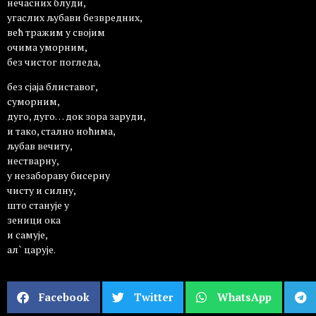
нечасних блуди,
угаслих љубави безвредних,
већ тражим у својим
очима уморним,
без чистог погледа,
без сјаја блиставог,
суморним,
дуго, дуго… док зора заруди,
и тако, стално ноћима,
љубав вечиту,
нестварну,
у незабораву бисерну
чисту и силну,
што станује у
зеници ока
и самује,
ал` царује.
Facebook
Twitter
WhatsApp