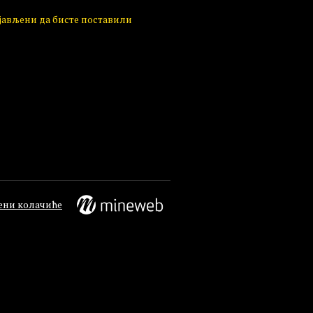
ијављени да бисте поставили
ени колачиће