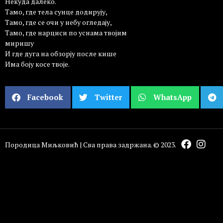
Некуда далеко.
Тамо, где тела сунце додирују,
Тамо, где се очи у небу огледају,
Тамо, где нарциси по уснама твојим
миришу
И где дуга на обзорју после кише
Има боју косе твоје.
Facebook
Twitter
WhatsApp
Породица Миљковић | Сва права задржана. © 2023.