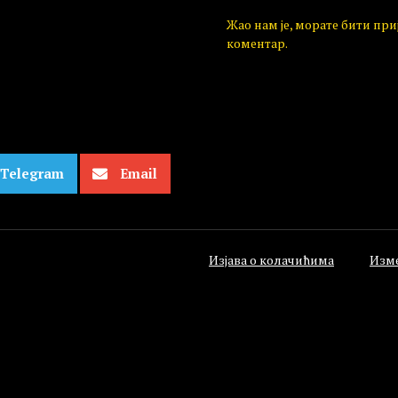
Жао нам је, морате бити пр
коментар.
Telegram
Email
Изјава о колачићима
Изм