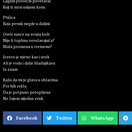
Lagani prolećni povetarac
Koji ti mrsi usijanu kosu
Ptičica
Koja pevuši negde u daljini
Oseti sunce na svojoj koži
Nije li toplina osvežavajuća?
Mala promena u vremenu?
Jezero je mirno kao i uvek
Ali je voda i dalje hladnjikava
Ja znam
Kažu da mi je glava u oblacima
Pre bih rekla
Da je potpuno potopljena
Ne čujem nijedan zvuk.
Facebook
Twitter
WhatsApp