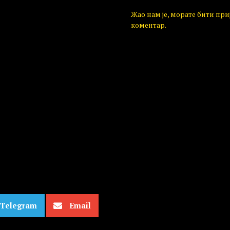
Жао нам је, морате бити пр
коментар.
Telegram
Email