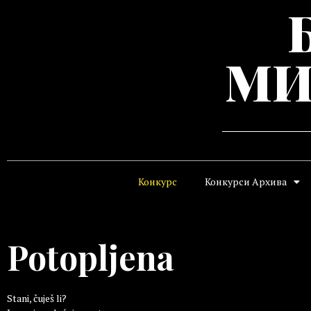
МИ
Конкурс
Конкурси Архива
Potopljena
Stani, čuješ li?