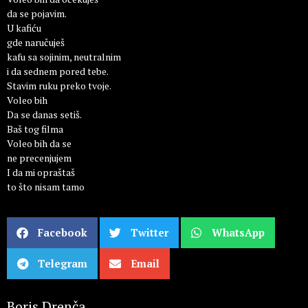
da se pojavim.
U kafiću
gde naručuješ
kafu sa sojinim, neutralnim
i da sednem pored tebe.
Stavim ruku preko tvoje.
Voleo bih
Da se danas setiš.
Baš tog filma
Voleo bih da se
ne precenjujem
I da mi opraštaš
to što nisam tamo
Facebook
Twitter
WhatsApp
Telegram
Email
Boris Drenča