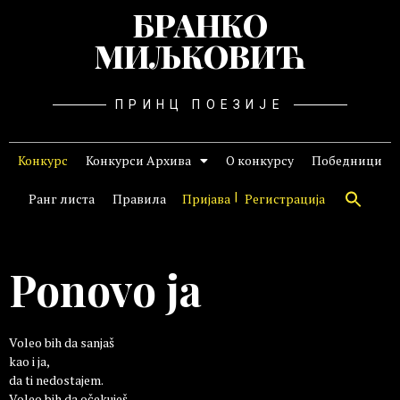
БРАНКО
МИЉКОВИЋ
ПРИНЦ ПОЕЗИЈЕ
Конкурс
Конкурси Архива
О конкурсу
Победници
Ранг листа
Правила
Пријава
Регистрација
Ponovo ja
Voleo bih da sanjaš
kao i ja,
da ti nedostajem.
Voleo bih da očekuješ