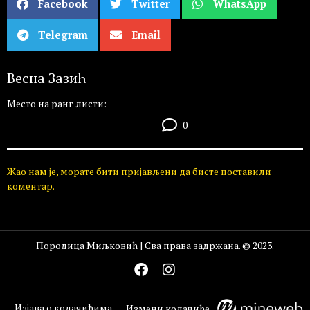
Facebook
Twitter
WhatsApp
Telegram
Email
Весна Зазић
Место на ранг листи:
0
Жао нам је, морате бити пријављени да бисте поставили
коментар.
Породица Миљковић | Сва права задржана. © 2023.
Изјава о колачићима
Измени колачиће