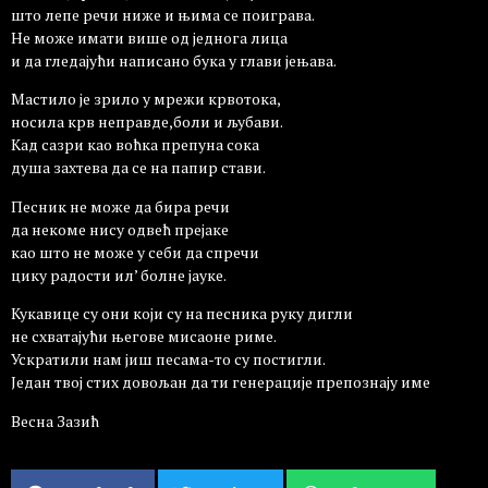
што лепе речи ниже и њима се поиграва.
Не може имати више од једнога лица
и да гледајући написано бука у глави јењава.
Мастило је зрило у мрежи крвотока,
носила крв неправде,боли и љубави.
Кад сазри као воћка препуна сока
душа захтева да се на папир стави.
Песник не може да бира речи
да некоме нису одвећ прејаке
као што не може у себи да спречи
цику радости ил’ болне јауке.
Кукавице су они који су на песника руку дигли
не схватајући његове мисаоне риме.
Ускратили нам јиш песама-то су постигли.
Један твој стих довољан да ти генерације препознају име
Весна Зазић