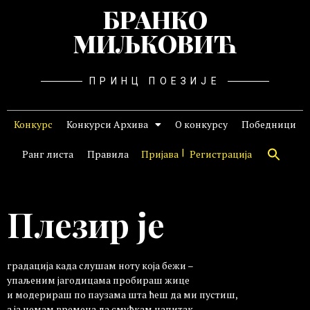
БРАНКО
МИЉКОВИЋ
ПРИНЦ ПОЕЗИЈЕ
Конкурс
Конкурси Архива
О конкурсу
Победници
Ранг листа
Правила
Пријава
Регистрација
Плезир је
градација када слушам ноту која бежи –
упаљеним јагодицама пробираш жице
и модерираш по паузама шта ћеш да ми пустиш,
а ја немам времена да смућкам напитак