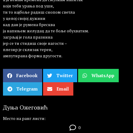
који теби урања под уши,
ти то најбоље радиш снопом светла
у целој својој дужини
кад дан је румена бресква
ја напињем желудац да те боље обухватим.
загрљај је гола празнина
јер се ти стидиш своје нагости –
плезир је склизак терен,
ампутирана форма другости.
Facebook
Twitter
WhatsApp
Telegram
Email
Дуња Ожеговић
Место на ранг листи:
0