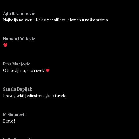
Пријавите се да бисте одговорили
Ajla Ibrahimović
Najbolja na svetu! Nek si zapalila taj plamen u našim srcima.
Пријавите се да бисте одговорили
Numan Halilovic
Пријавите се да бисте одговорили
Ema Madjovic
Oduševljena, kao i uvek!
Пријавите се да бисте одговорили
Sanela Dupljak
Bravo, Leki! Jedinstvena, kao i uvek.
Пријавите се да бисте одговорили
M Sinanovic
Bravo!
Пријавите се да бисте одговорили