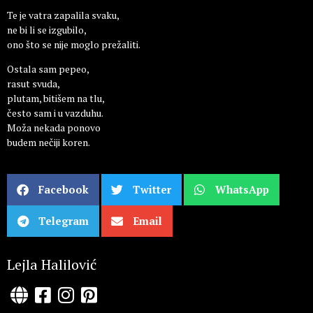
Te je vatra zapalila svaku,
ne bi li se izgubilo,
ono što se nije moglo prežaliti.
Ostala sam pepeo,
rasut svuda,
plutam, bitišem na tlu,
često sam i u vazduhu.
Moža nekada ponovo
budem nečiji koren.
Facebook
Twitter
WhatsApp
Telegram
Email
Lejla Halilović