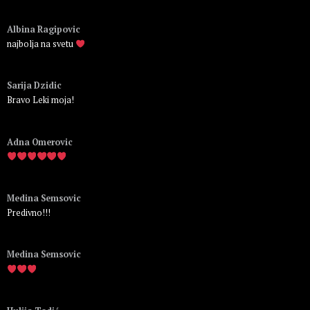
Пријавите се да бисте одговорили
Albina Ragipovic
najbolja na svetu
Пријавите се да бисте одговорили
Sarija Dzidic
Bravo Leki moja!
Пријавите се да бисте одговорили
Adna Omerovic
Пријавите се да бисте одговорили
Medina Semsovic
Predivno!!!
Пријавите се да бисте одговорили
Medina Semsovic
Пријавите се да бисте одговорили