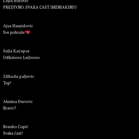
Lejla Hotovic
PREDIVNO. SVAKA CAST IMENJAKINJO
Пријавите се да бисте одговорили
Ajsa Hamidovic
Sve pohvale!
Пријавите се да бисте одговорили
Šejla Kačapor
Odlicnooo Lejloooo
Пријавите се да бисте одговорили
Zilhada paljevic
Top!
Пријавите се да бисте одговорили
Almina Durovic
Bravo!!
Пријавите се да бисте одговорили
Branko Ćopić
Svaka čast!