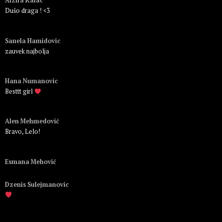
Alzira Kalac
Dušo draga ! <3
Пријавите се да бисте одговорили
Sanela Hamidovic
zauvek najbolja
Пријавите се да бисте одговорили
Hana Numanovic
Besttt girl
Пријавите се да бисте одговорили
Alen Mehmedović
Bravo, Lelo!
Пријавите се да бисте одговорили
Esmana Mehović
Пријавите се да бисте одговорили
Dzenis Sulejmanovic
Пријавите се да бисте одговорили