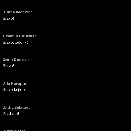
Пријавите се да бисте одговорили
Aldina Becirovic
Bravo!
Пријавите се да бисте одговорили
Dzemila Drustinac
Bravo, Lelo! <3
Пријавите се да бисте одговорили
Semir Kurtovic
Bravo!
Пријавите се да бисте одговорили
Ajla Kačapor
Bravo Lejloo
Пријавите се да бисте одговорили
Aysha Sukurica
Predivno!
Пријавите се да бисте одговорили