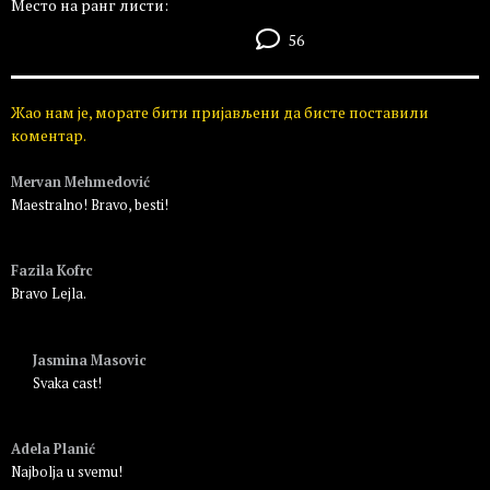
Место на ранг листи:
56
Жао нам је, морате бити пријављени да бисте поставили
коментар.
Mervan Mehmedović
Maestralno! Bravo, besti!
Пријавите се да бисте одговорили
Fazila Kofrc
Bravo Lejla.
Пријавите се да бисте одговорили
Jasmina Masovic
Svaka cast!
Пријавите се да бисте одговорили
Adela Planić
Najbolja u svemu!