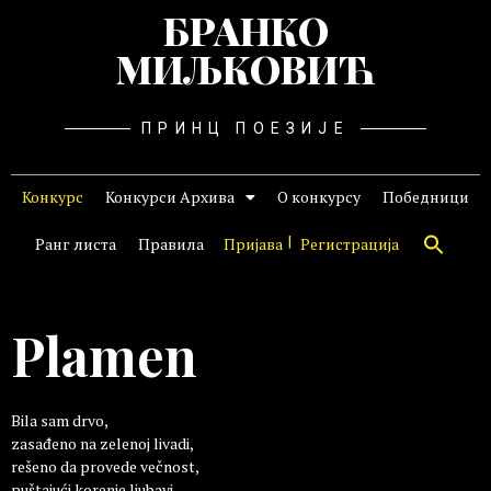
БРАНКО
МИЉКОВИЋ
ПРИНЦ ПОЕЗИЈЕ
Конкурс
Конкурси Архива
О конкурсу
Победници
Ранг листа
Правила
Пријава
Регистрација
Plamen
Bila sam drvo,
zasađeno na zelenoj livadi,
rešeno da provede večnost,
puštajući korenje ljubavi.