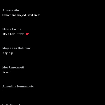
Пријавите се да бисте одговорили
Almasa Alic
Fenomenalno, odusevljenje!
Пријавите се да бисте одговорили
Elzina Licina
Moja Leki, bravo!
Пријавите се да бисте одговорили
Majaaaaa Halilovic
Najbolja!
Пријавите се да бисте одговорили
Moc Umetnosti
Bravo!
Пријавите се да бисте одговорили
Almedina Numanovic
!
Пријавите се да бисте одговорили