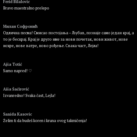
Ferid Bilalovic
Bravo maestralno prelepo
Пријавите се да бисте одговорили
Милан Софронић
Одлична песма! Смисао постојања – Љубав, познаје само један крај, а
то је бескрај. Крај је друго име за нови почетак, нови живот, нове
искре, нове ватре, ново рођење. Свака част, Лејла!
Пријавите се да бисте одговорили
Ajša Totić
Samo napred! ♡
Пријавите се да бисте одговорили
Aiša Šaćirović
Izvanredno! Svaka čast, Lejla!
Пријавите се да бисте одговорили
Sanida Kasovic
Želim ti da budeš koren i kruna ovog takmičenja!
Пријавите се да бисте одговорили