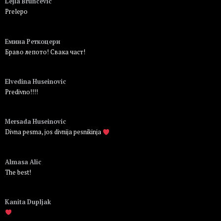
Lejla Bruncevic
Prelepo
Пријавите се да бисте одговорили
Емина Реткоцери
Браво лепото! Свака част!
Пријавите се да бисте одговорили
Elvedina Huseinovic
Predivno!!!!
Пријавите се да бисте одговорили
Mersada Huseinovic
Divna pesma, jos divnija pesnikinja
Пријавите се да бисте одговорили
Almasa Alic
The best!
Пријавите се да бисте одговорили
Kanita Dupljak