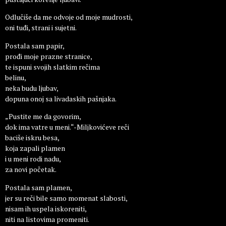
Odlučiše da me odvoje od moje mudrosti,
oni tuđi, strani i sujetni.
Postala sam papir,
prođi moje prazne stranice,
te ispuni svojih slatkim rečima
belinu,
neka budu ljubav,
dopuna onoj sa livadaskih pašnjaka.
„Pustite me da govorim,
dok ima vatre u meni.“-Miljkovićeve reči
baciše iskru besa,
koja zapali plamen
i u meni rodi nadu,
za novi početak.
Postala sam plamen,
jer su reči bile samo momenat slabosti,
nisam ih uspela iskoreniti,
niti na listovima promeniti.