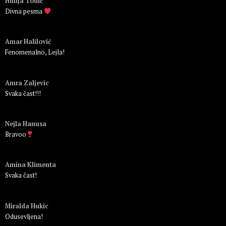
Hulija Todić
Divna pesma
Пријавите се да бисте одговорили
Amar Halilović
Fenomenalno, Lejla!
Пријавите се да бисте одговорили
Amra Zaljevic
Svaka čast!!!
Пријавите се да бисте одговорили
Nejla Hanusa
Bravoo
Пријавите се да бисте одговорили
Amina Klimenta
Svaka čast!
Пријавите се да бисте одговорили
Miralda Hukic
Odusevljena!