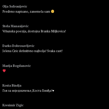
Olja Sofronijevic
Predivno napisano, zanemela sam
Пријавите се да бисте одговорили
Stela Manasijevic
Vrhunska poezija, dostojna Branka Miljkovica!
Пријавите се да бисте одговорили
Darko Dobrosavljevic
Jelena Ciric definitivno najbolja! Svaka cast!
Пријавите се да бисте одговорили
Marija Bogdanovic
Пријавите се да бисте одговорили
Kosta Bindja
Гол за изједначење,Коста Бинђа!♥️
Пријавите се да бисте одговорили
Kresimir Zigic