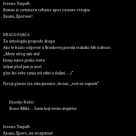
Јелена Ћирић
Важно је сачувати сећање кроз овакве ствари.
Хвала, Драгане!
Пријавите се да бисте одговорили
DRAGO PARĆA
Za antologiju gospođo draga.
Ako bi tražio odgovor u Brankovoj poeziji svakako bih izabrao:
,,Mene ničeg nije stid
klonu sunce preko sveta
željan plod pun je noći
glas što sebe sanja zid otkri u daljini…..)“
Pjevaj glasno iza zida pjesnice, da nas ,,svet ne napusti“.
Пријавите се да бисте одговорили
Djordje Babic
Bravo Mitke … Sarm koji vecno inspirise
Пријавите се да бисте одговорили
Јелена Ћирић
Хвала, Драго, на подршци!