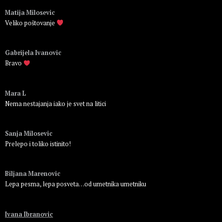
Matija Milosevic
Veliko poštovanje
Пријавите се да бисте одговорили
Gabrijela Ivanovic
Bravo
Пријавите се да бисте одговорили
Mara L
Nema nestajanja iako je svet na litici
Пријавите се да бисте одговорили
Sanja Milosevic
Prelepo i toliko istinito!
Пријавите се да бисте одговорили
Biljana Marenovic
Lepa pesma, lepa posveta…od umetnika umetniku
Пријавите се да бисте одговорили
Ivana Ibranovic