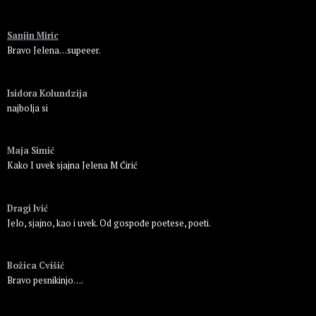
Пријавите се да бисте одговорили
Sanjin Miric
Bravo Jelena…supeeer.
Пријавите се да бисте одговорили
Isidora Kolundzija
najbolja si
Пријавите се да бисте одговорили
Maja Simić
Kako I uvek sjajna Jelena M Ćirić
Пријавите се да бисте одговорили
Dragi Ivić
Jelo, sjajno, kao i uvek. Od gospođe poetese, poeti.
Пријавите се да бисте одговорили
Božica Cvišić
Bravo pesnikinjo….
Пријавите се да бисте одговорили