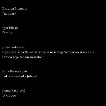
Пријавите се да бисте одговорили
Dragica Pusonjic
*на трагу
Пријавите се да бисте одговорили
Igor Pljesa
Divnoo
Пријавите се да бисте одговорили
Jovan Vukcevic
U pesmi je istina.Nazalost ni ova se ne izdvaja.Veoma docarana zal i
razočarenje današnjim svetom.
Пријавите се да бисте одговорили
Nina Burmazovic
Jedna je i najbolja Jelena!
Пријавите се да бисте одговорили
Ivana Vasiljević
Divnoooo
Пријавите се да бисте одговорили