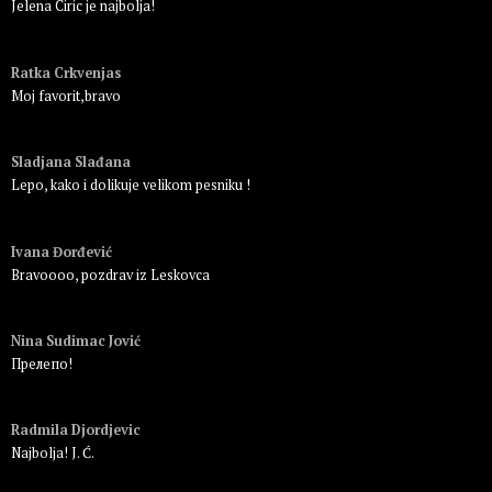
Jelena Ciric je najbolja!
Пријавите се да бисте одговорили
Ratka Crkvenjas
Moj favorit,bravo
Пријавите се да бисте одговорили
Sladjana Slađana
Lepo, kako i dolikuje velikom pesniku !
Пријавите се да бисте одговорили
Ivana Đorđević
Bravoooo, pozdrav iz Leskovca
Пријавите се да бисте одговорили
Nina Sudimac Jović
Прелепо!
Пријавите се да бисте одговорили
Radmila Djordjevic
Najbolja! J. Ć.
Пријавите се да бисте одговорили