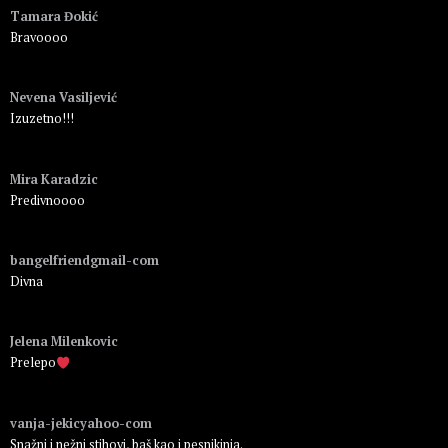
Tamara Đokić
Bravoooo
Пријавите се да бисте одговорили
Nevena Vasiljević
Izuzetno!!!
Пријавите се да бисте одговорили
Mira Karadzic
Predivnoooo
Пријавите се да бисте одговорили
bangelfriendgmail-com
Divna
Пријавите се да бисте одговорили
Jelena Milenkovic
Prelepo
Пријавите се да бисте одговорили
vanja-jekicyahoo-com
Snažni i nežni stihovi, baš kao i pesnikinja.