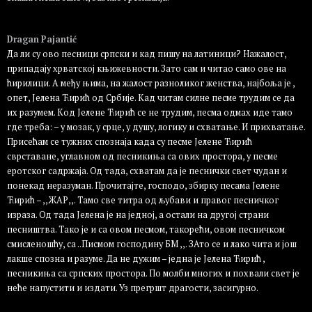
Пријавите се да бисте одговорили
Dragan Pajantić
Да ли су ово песници српски и кад пишу на латиници? Нажалост,
припадају хрватској књижевности. Зато сам и читао само ове на
ћирилици. А међу њима, на жалост разноликог женства, најбоља је ,
опет, Јелена Ћирић од Србије. Кад читам силне песме трудим се да
их разумем. Код Јелене Ћирић се не трудим, песма одмах иде тамо
где треба: – у мозак, у срце, у душу, логику и схватање. И прихватање.
Присећам се тужних спознаја када су песме Јелене Ћирић
сврставане, углавном од песникиња са ових простора, у песме
еротског садржаја. Од тада, схватам да је песнички свет чудан и
понекад неразуман. Прочитајте, господо, збирку песама Јелене
Ћирић – ,,ЖАР,,. Тамо све титра од љубави и правог песничког
израза. Од тада Јелена је на једној, а остали на другој страни
песништва. Тако је и са овом песмом, такорећи, овом песничком
смисленошћу, са ..Писмом господину БМ ,,. ЗАто се и лако чита и још
лакше спозна и разуме. Да не дужим – једна је Јелена Ћирић ,
песникиња са српских простора. По молби многих и похвали свет је
неће напустити и издати. Уз прегршт драгости, засигурно.
Пријавите се да бисте одговорили