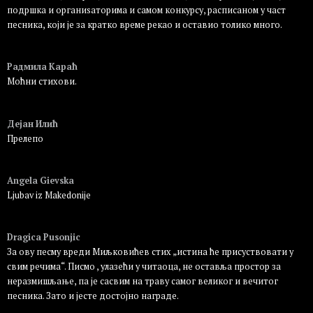
подршка и органиѕаторима и самом конкурсу, расписаном у част
песника, који је за кратко време рекао и оставио толико много.
Пријавите се да бисте одговорили
Радмила Караћ
Моћни стихови.
Пријавите се да бисте одговорили
Дејан Илић
Прелепо
Пријавите се да бисте одговорили
Angela Gievska
Ljubav iz Makedonije
Пријавите се да бисте одговорили
Dragica Pusonjic
За ову песму вреди Миљковићев стих „истина ће присуствовати у
свим речима“. Писмо , улазећи у читаоца, не оставља простор за
неразмишљање, па је сасвим на траву самог великог и вечитог
песника. Зато и јесте достојно награде.