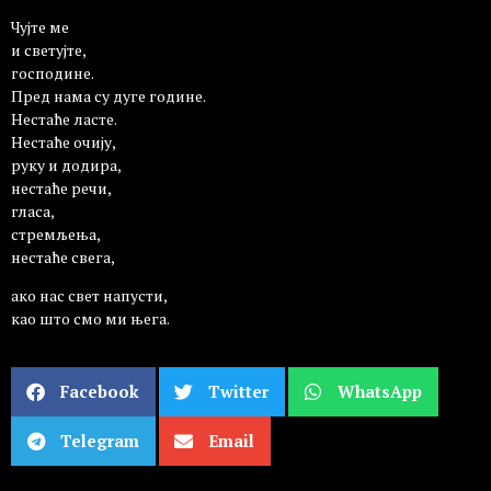
Чујте ме
и светујте,
господине.
Пред нама су дуге године.
Нестаће ласте.
Нестаће очију,
руку и додира,
нестаће речи,
гласа,
стремљења,
нестаће свега,
ако нас свет напусти,
као што смо ми њега.
Facebook
Twitter
WhatsApp
Telegram
Email