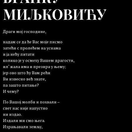
МИЉКОВИЋУ
Драги мој господине,
надам се да ће Вас моје писмо
затећи с пролећем на уснама
и ја нећу питати
колико је у осмеху Вашем драгости,
ил‘ жала има и презира у њему;
јер ово што ћу Вам рећи
Ви извесно већ знате,
па зашто питање?
И чему?
По Вашој молби и похвали –
свет нас није напустио
ни издао.
Издали ми смо њега.
Израњавали земљу,