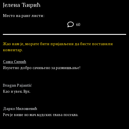
Јелена Ћирић
Место на ранг листи:
60
Жао нам је, морате бити пријављени да бисте поставили
коментар.
Саша Симић
Изузетно добро сачињено за размишљање!
Пријавите се да бисте одговорили
Dragan Pajantić
Као и увек. Врх.
Пријавите се да бисте одговорили
Дарко Милошевић
Реч је више но мач људских глава посекла.
Пријавите се да бисте одговорили