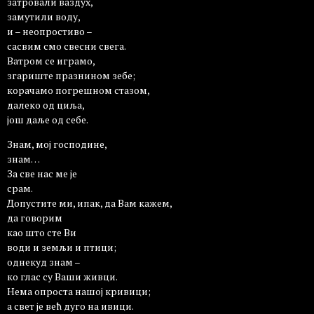
затровали ваздух,
замутили воду,
и – неопростиво –
сасвим смо свесни свега.
Ватром се играмо,
згариште празнином зебе;
корачамо погрешном стазом,
далеко од циља,
још даље од себе.
Знам, мој господине,
знам…
За све нас ме је
срам.
Допустите ми, ипак, да Вам кажем,
да говорим
као што сте Ви
води и земљи и птици;
однекуд знам –
ко глас су Ваши живци.
Нема опроста нашој кривици;
а свет је већ дуго на ивици.