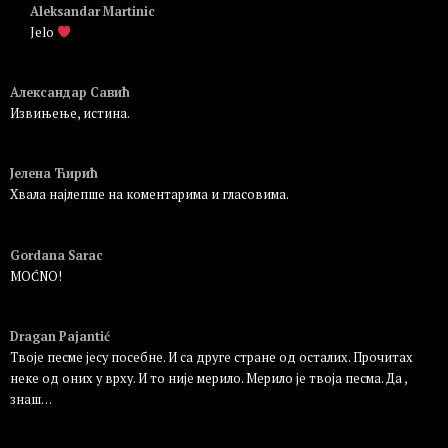
Aleksandar Martinic
Jelo
Пријавите се да бисте одговорили
Александар Савић
Извињење, истина.
Пријавите се да бисте одговорили
Јелена Ћирић
Хвала најлепше на коментарима и гласовима.
Пријавите се да бисте одговорили
Gordana Sarac
MOĆNO!
Пријавите се да бисте одговорили
Dragan Pajantić
Твоје песме јесу посебне. И са друге стране од осталих. Прочитах
неке од оних у врху. И то није мерило. Мерило је твоја песма. Да ,
знаш…
Пријавите се да бисте одговорили