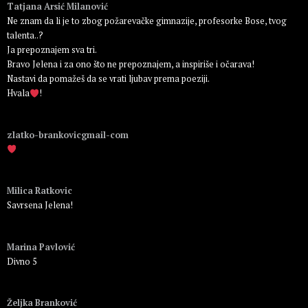
Tatjana Arsić Milanović
Ne znam da li je to zbog požarevačke gimnazije, profesorke Bose, tvog
talenta..?
Ja prepoznajem sva tri.
Bravo Jelena i za ono što ne prepoznajem, a inspiriše i očarava!
Nastavi da pomažeš da se vrati ljubav prema poeziji.
Hvala
!
Пријавите се да бисте одговорили
zlatko-brankovicgmail-com
Пријавите се да бисте одговорили
Milica Ratkovic
Savrsena Jelena!
Пријавите се да бисте одговорили
Marina Pavlović
Divno 5
Пријавите се да бисте одговорили
Željka Branković