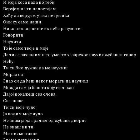
И моја коса пада по теби
Верујем да ти недостајем
Хоћу да верујем у тих пет језика
Они су само наши
Нико никада више их неће разумети
Говорити
Научити
То је само твоје и моје
Да ти се захвалим што уместо хазарског научих љубавни говор
Нећу
Ти си био дужан да ме научиш
Морао си
Знао си да ћеш неког морати да научиш
Можда сам ја баш та коју си чекао
Да јој покажеш сва слова
Све знаке
Ти си моје чудо
Ја волим моје чудо
Не знам ја да градим од љубави дворце
Не знаш ни ти
Ми нисмо такви
Знамо исти језик