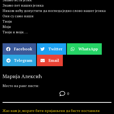
Знамо пет наших језика
Ником нећу допустити да погледа једно слово нашег језика
Они су само наши
Твоји
Моји
Твоји и моји….
Facebook
Twitter
WhatsApp
Telegram
Email
Марија Алексић
Место на ранг листи:
0
Жао нам је, морате бити пријављени да бисте поставили