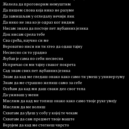
Желела да проговорим немуштим
Да пишем слова која нико не разуме
Да замишљам у огледалу нечији лик
Да нико не зна ко је одраз ког видим
Нисам знала да постоје пет љубавних језика
Док нисам срела тебе
Сва срећа, научио си ме
Вероватно ниси ни ти хтео да одаш тајну
Несвесно си то урадио
Љубав је сама по себи несвесна
Испричао си ми тајну сваког покрета
Сад знам свих пет љубавних језика
Знам да кад ме гледаш онако како само ти умеш у универзуму
Знам да ме страшно желиш само за себе
Осећам да кад ми даш сваки део свог тела
Да уживаш у мени
Мислим да кад ме топиш онако како само твоје руке умеју
Мислим да ме волиш
Схватам да уђеш у собу у којој те чекам
Схватам да сам предмет твоје маште
Верујем да кад ме стегнеш чврсто