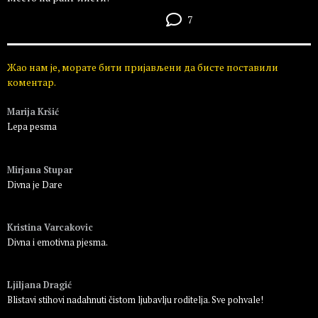
7
Жао нам је, морате бити пријављени да бисте поставили
коментар.
Marija Kršić
Lepa pesma
Пријавите се да бисте одговорили
Mirjana Stupar
Divna je Dare
Пријавите се да бисте одговорили
Kristina Varcakovic
Divna i emotivna pjesma.
Пријавите се да бисте одговорили
Ljiljana Dragić
Blistavi stihovi nadahnuti čistom ljubavlju roditelja. Sve pohvale!