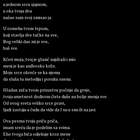
u jednom srcu sjajnom,
u oka tvoja dva
našao sam svoj smisao ja.
U osmehu tvom lepom,
koji stavlja dve tačke na sve,
Bog veliki dao mi je sve,
baš sve.
Kćeri moja, tvoj je glasić najdraži i mio
meni je kao anđeosko krilo.
Moje srce okreće se ka njemu
da sluša tu melodiju i poruku snenu.
Hladan zid u tvom prisustvu počinje da greje,
tvoja umetnost dodirom čiste duše na bolje menja sve.
Od ovog sveta veliko srce pravi,
ljudi zastaju u čudu da vide da l su u snu ili na javi.
Ova pesma tvoju priču priča,
imam sreću da je podelim sa svima.
Eho tvoga bića odjekuje kroz mene