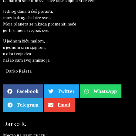
da natopi smislom sve suve duše kojima srce vene.
Jednog dana ti ćeš porasti,
možda drugačiji biće svet.
Moja planeta se nikada promeniti neće
jer ti si meni sve, baš sve.
U jednom biću malom,
u jednom srcu sjajnom,
u oka tvoja dva
našao sam svoj smisao ja.
~ Darko Rašeta
Facebook
Twitter
WhatsApp
Telegram
Email
Darko R.
Место на ранг листи: