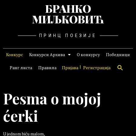
БРАНКО
МИЉКОВИЋ
ПРИНЦ ПОЕЗИЈЕ
Конкурс
Конкурси Архива
О конкурсу
Победници
Ранг листа
Правила
Пријава
Регистрација
Pesma o mojoj
ćerki
U jednom biću malom,