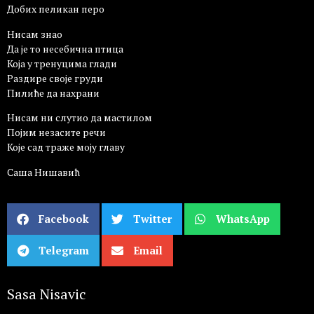
Добих пеликан перо
Нисам знао
Да је то несебична птица
Која у тренуцима глади
Раздире своје груди
Пилиће да нахрани
Нисам ни слутио да мастилом
Појим незасите речи
Које сад траже моју главу
Саша Нишавић
Facebook
Twitter
WhatsApp
Telegram
Email
Sasa Nisavic