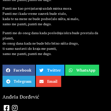
Pamti me kao prvi jutarnji uzdah mirisa mora.
Pamti me i kada vreme zauvek bude stalo,
kada te na mene ne bude podsećalo ništa, ni malo,
samo me pamti, pamti me dugo.
Pamti me do onog dana kada poslednja iskra bude prestala da
plamti,
do onog dana kada ne bude bilo bitno ništa drugo,
ti samo nastavi i do kraja me pamti,
samo me pamti, pamti me dugo.
Facebook
Twitter
WhatsApp
Telegram
Email
Anđela Đorđević