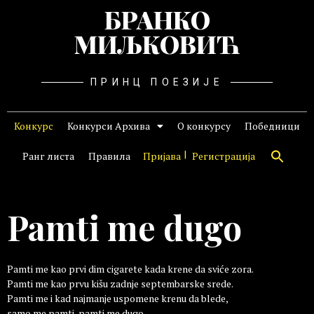
БРАНКО
МИЉКОВИЋ
ПРИНЦ ПОЕЗИЈЕ
Конкурс
Конкурси Архива
О конкурсу
Победници
Ранг листа
Правила
Пријава
Регистрација
Pamti me dugo
Pamti me kao prvi dim cigarete kada krene da sviće zora.
Pamti me kao prvu kišu zadnje septembarske srede.
Pamti me i kad najmanje uspomene krenu da blede,
samo me pamti, pamti me dugo.