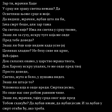
Зар ти, мрачни Хаде
У срцу ни зраку светла немаш? Да
Осветлиш њоме срце и моје.
Да видиш , мрачни, љубав што ли би,
Јача смрт беше, али зар тама
Од светла није? Има ли светла у срцу твоме,
Знаш ли за сузу, искру туге која ме овде
Пред тебе доведе?
Знаш ли боје које видим када усне јој
Целивах хладне? Не беху сиве ни црне,
Већ сјајне.
Док силазих овамо, у царство мрака твога,
Док Харону искру упалих, те ме овде пред твој
Престо доведе,
Светло, жуто и бело, у душама видех.
Знаш ли шта је то?
Успомена која и овде вреди. Смртни јесмо,
Но овде нас оне робом равним чине.
Знаш ли, мрачни, тајну срца овог које пред
Тобом скакуће? Да љубав имам, да љубав јесам. И за љубав у
смрт отићи ћу, ако треба.