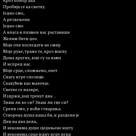
Кроз понор ада
Пробија се ка светлу.
Једно смо,
А рездељени
Једно смо
А влага и пламен нас раставише
Желим бити цео.
Моје очи погледати не смеју
Моје руке, траже те, кроз маглу
Душа других, које су за нама
И испред нас.
Моје срце, сломљено, опет
Снагу игре спознаје.
Скакућем као малочас.
Светло се назире,
Издржи, још тренут два…
Знаш ли ко си? Знаш ли где си?
Срели смо, у ноћи стварања.
Створена душа наша би, и раздели је
Див на два дела,
И вековима душе сједињене ишту
И вековима срце једну игру игра