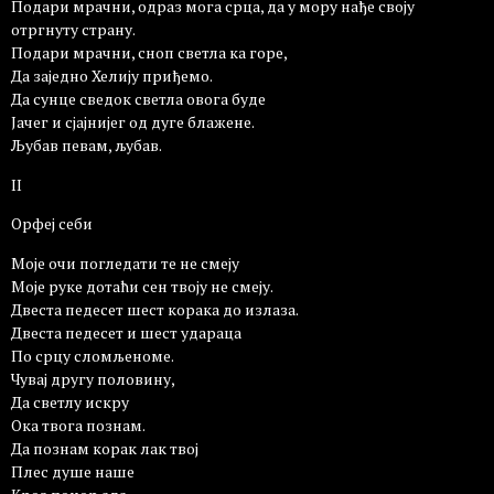
Подари мрачни, одраз мога срца, да у мору нађе своју
отргнуту страну.
Подари мрачни, сноп светла ка горе,
Да заједно Хелију приђемо.
Да сунце сведок светла овога буде
Јачег и сјајнијег од дуге блажене.
Љубав певам, љубав.
II
Орфеј себи
Моје очи погледати те не смеју
Моје руке дотаћи сен твоју не смеју.
Двеста педесет шест корака до излаза.
Двеста педесет и шест удараца
По срцу сломљеноме.
Чувај другу половину,
Да светлу искру
Ока твога познам.
Да познам корак лак твој
Плес душe наше