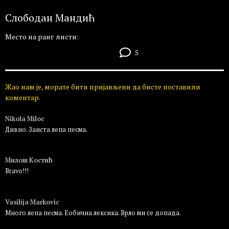
Слободан Мандић
Место на ранг листи:
5
Жао нам је, морате бити пријављени да бисте поставили
коментар.
Nikola Miloc
Дивно. Заиста лепа песма.
Пријавите се да бисте одговорили
Милош Костић
Bravo!!!
Пријавите се да бисте одговорили
Vasilija Markovic
Много лепа песма. Еобична лексика. Врло ми се допада.
Пријавите се да бисте одговорили