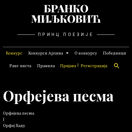
БРАНКО
МИЉКОВИЋ
ПРИНЦ ПОЕЗИЈЕ
Конкурс
Конкурси Архива
О конкурсу
Победници
Ранг листа
Правила
Пријава
Регистрација
Орфејева песма
Орфејева песма
I
Орфеј Хаду