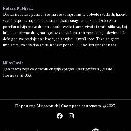
Natasa Dubljevic
Divna i neobicna pesma! Pesma beskompromisne pobede svetlosti, ljubavi,
vecnih uspomena, koje daju snagu, kada snage nedostaje. Dok se na
pocetku odvija prava drama u borbi svetla i tame, zivota i smrti, stihova, koji
hrle jedni prema drugima i gotovo se sudaraju na momente, dolazimo i do
dela gde sve pocinje da please, da se njise – i misli i reci. Tako zaigrani
uvidjamo, iza prividne smrti, istinsku pobedu ljubavi, istrajnosti i nade.
Пријавите се да бисте одговорили
Milos Pavic
Два света која се у песми спајају у један. Свет љубави. Дивно!
Поздрав из USA
Пријавите се да бисте одговорили
Породица Миљковић | Сва права задржана. © 2023.