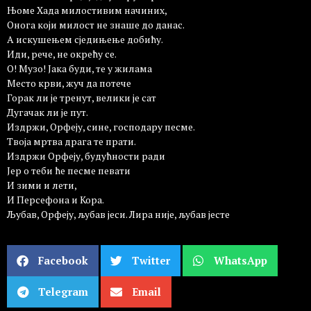
Њоме Хада милостивим начиних,
Онога који милост не знаше до данас.
А искушењем сједињење добићу.
Иди, рече, не окрећу се.
О! Музо! Јака буди, те у жилама
Место крви, жуч да потече
Горак ли је тренут, велики је сат
Дугачак ли је пут.
Издржи, Орфеју, сине, господару песме.
Твоја мртва драга те прати.
Издржи Орфеју, будућности ради
Јер о теби ће песме певати
И зими и лети,
И Персефона и Кора.
Љубав, Орфеју, љубав јеси. Лира није, љубав јесте
Facebook
Twitter
WhatsApp
Telegram
Email