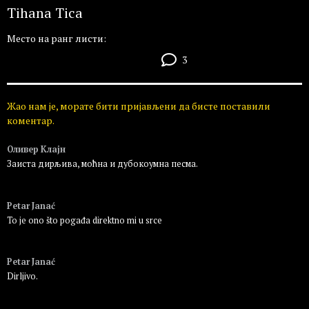
Tihana Tica
Место на ранг листи:
3
Жао нам је, морате бити пријављени да бисте поставили
коментар.
Оливер Клајн
Заиста дирљива, моћна и дубокоумна песма.
Пријавите се да бисте одговорили
Petar Janać
To je ono što pogađa direktno mi u srce
Пријавите се да бисте одговорили
Petar Janać
Dirljivo.
Пријавите се да бисте одговорили