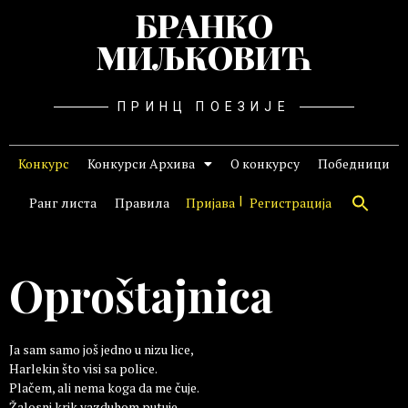
БРАНКО
МИЉКОВИЋ
ПРИНЦ ПОЕЗИЈЕ
Конкурс
Конкурси Архива
О конкурсу
Победници
Ранг листа
Правила
Пријава
Регистрација
Oproštajnica
Ja sam samo još jedno u nizu lice,
Harlekin što visi sa police.
Plačem, ali nema koga da me čuje.
Žalosni krik vazduhom putuje.