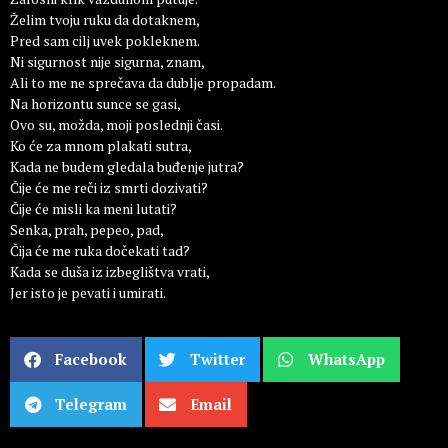
Želim tvoju ruku da dotaknem,
Pred sam cilj uvek pokleknem.
Ni sigurnost nije sigurna, znam,
Ali to me ne sprečava da dublje propadam.
Na horizontu sunce se gasi,
Ovo su, možda, moji poslednji časi.
Ko će za mnom plakati sutra,
Kada ne budem gledala buđenje jutra?
Čije će me reči iz smrti dozivati?
Čije će misli ka meni lutati?
Senka, prah, pepeo, pad,
Čija će me ruka dočekati tad?
Kada se duša iz izbeglištva vrati,
Jer isto je pevati i umirati.
Facebook
Twitter
WhatsApp
Telegram
Email