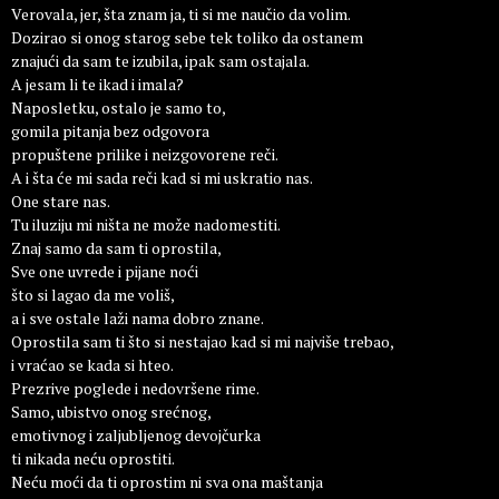
Verovala, jer, šta znam ja, ti si me naučio da volim.
Dozirao si onog starog sebe tek toliko da ostanem
znajući da sam te izubila, ipak sam ostajala.
A jesam li te ikad i imala?
Naposletku, ostalo je samo to,
gomila pitanja bez odgovora
propuštene prilike i neizgovorene reči.
A i šta će mi sada reči kad si mi uskratio nas.
One stare nas.
Tu iluziju mi ništa ne može nadomestiti.
Znaj samo da sam ti oprostila,
Sve one uvrede i pijane noći
što si lagao da me voliš,
a i sve ostale laži nama dobro znane.
Oprostila sam ti što si nestajao kad si mi najviše trebao,
i vraćao se kada si hteo.
Prezrive poglede i nedovršene rime.
Samo, ubistvo onog srećnog,
emotivnog i zaljubljenog devojčurka
ti nikada neću oprostiti.
Neću moći da ti oprostim ni sva ona maštanja