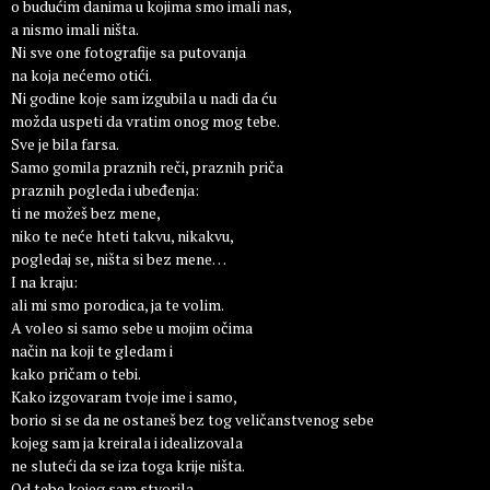
o budućim danima u kojima smo imali nas,
a nismo imali ništa.
Ni sve one fotografije sa putovanja
na koja nećemo otići.
Ni godine koje sam izgubila u nadi da ću
možda uspeti da vratim onog mog tebe.
Sve je bila farsa.
Samo gomila praznih reči, praznih priča
praznih pogleda i ubeđenja:
ti ne možeš bez mene,
niko te neće hteti takvu, nikakvu,
pogledaj se, ništa si bez mene…
I na kraju:
ali mi smo porodica, ja te volim.
A voleo si samo sebe u mojim očima
način na koji te gledam i
kako pričam o tebi.
Kako izgovaram tvoje ime i samo,
borio si se da ne ostaneš bez tog veličanstvenog sebe
kojeg sam ja kreirala i idealizovala
ne sluteći da se iza toga krije ništa.
Od tebe kojeg sam stvorila