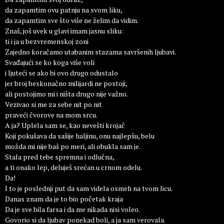
da zapamtim ovu patnju na svom liku,
da zapamtim sve što više ne želim da vidim.
Znaš, još uvek u glavi imam jasnu sliku:
ti i ja u bezvremenskoj zoni
Zajedno koračamo utabanim stazama savršenih ljubavi.
Svađajući se ko koga više voli
i ljuteći se ako bi ovo drugo odustalo
jer broj beskonačno milijardi ne postoji,
ali postojimo mi i ništa drugo nije važno.
Vezivao si me za sebe nit po nit
praveći čvorove na mom srcu.
A ja? Uplela sam se, kao nevešti krojač
Koji pokušava da sašije haljinu, onu najlepšu, belu
možda mi nije baš po meri, ali obukla sam je.
Stala pred tebe spremna i odlučna,
a ti onako lep, deluješ srećan u crnom odelu.
Da!
I to je poslednji put da sam videla osmeh na tvom licu.
Danas znam da je to bio početak kraja
Da je sve bila farsa i da me nikada nisi voleo.
Govorio si da ljubav ponekad boli, a ja sam verovala.