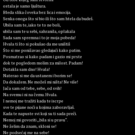
ostala je samo ljuštura.
Bleda slika čoveka bez lica i emocija.
Senka onoga što si bio ili što sam htela da budeš.
Ubila sam te, iako te to ne boli,
ubila sam te u sebi, sahranila, oplakala
Sada sam spremna i to je moja pobeda!
Hvala ti što si pokušao da me uništiš
Što si me ponižavao gledajući kako patim.
Posmatrao si kako padam i gazio mi prste
dok te pogledom molim za milost. Padam!
Dotakla sam dno! Hvala!
Naterao si me da ustanem i borim se!
Da dokažem. Ne možeš mi ništa! Ne više!
Jača sam od tebe, sebe, od svih!
Na svemu i ni na čemu. Hvala.
I nemoj me tražiti kada te iscrpe
sve te pijane noći u kojima zaboravljaš.
Kada te napuste svi koji su ti sada preči.
Nemoj mi govoriti ,,bila si u pravu“.
Ne želim da znam, skloni se!
Ne podsećaj me na sebe!