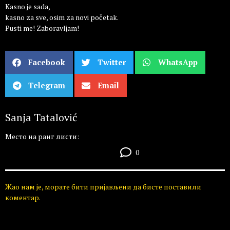
Kasno je sada,
kasno za sve, osim za novi početak.
Pusti me! Zaboravljam!
Facebook
Twitter
WhatsApp
Telegram
Email
Sanja Tatalović
Место на ранг листи:
0
Жао нам је, морате бити пријављени да бисте поставили
коментар.