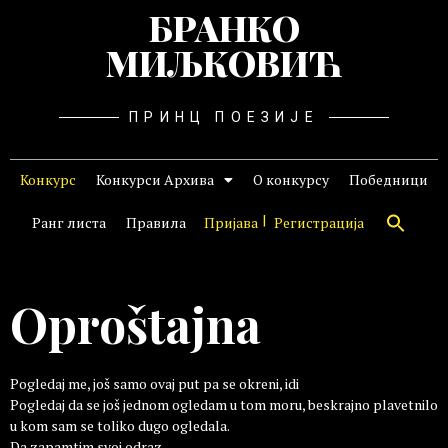
БРАНКО
МИЉКОВИЋ
ПРИНЦ ПОЕЗИЈЕ
Конкурс
Конкурси Архива
О конкурсу
Победници
Ранг листа
Правила
Пријава
Регистрација
Oproštajna
Pogledaj me, još samo ovaj put pa se okreni, idi
Pogledaj da se još jednom ogledam u tom moru, beskrajno plavetnilo
u kom sam se toliko dugo ogledala.
Da zapamtim svoj odraz,